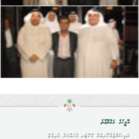
އޮފީހުގެ މަޢްލޫމާތު
ރައީސުލްޖުމްހޫރިއްޔާ ޑޮކްޓަރ މުޙައްމަދު މުޢިއްޒު