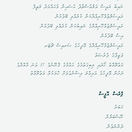
ނައިބު ރައީސް އަލްއުސްތާޛު ޙުސައިން މުޙައްމަދު ލަޠީފް
ރައީސުލްޖުމްހޫރިއްޔާކަން ކުރެއްވި ބޭފުޅުން
ރައީސުލްޖުމްހޫރިއްޔާގެ ނައިބުކަން ކުރެއްވި ބޭފުޅުން
އިސް ބޭފުޅުން
ރައީސުލްޖުމްހޫރިއްޔާގެ އޮފީހުގެ ސަރވިސް ޗާޓަރ
ވަޒީފާގެ ފުރުޞަތު
މަޢުލޫމާތު ހޯދައި ލިބިގަތުމުގެ ޙައްޤުގެ ޤާނޫނުގެ 37 ވަނަ މާއްދާގެ
ދަށުން އޮފީހުގެ އަމިއްލަ އިސްނެގުމަށް ހާމަކުރާ މަޢުލޫމާތު
ޕްރެސް އޮފީސް
ޚަބަރު
ނޫސްބަޔާން
ދެންނެވުން