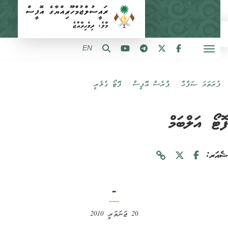
EN
ފުރަތަމަ ޞަފްޙާ
ޕްރެސް އޮފީސް
ފޮޓޯ ގެލެރީ
ޓޯ އަލްބަމް
ަރ:
-
20 ޖަނަވަރީ 2010