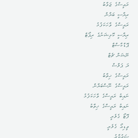
ރައީސްގެ ޖަވާބު
ރިޔާސީ ބަޔާން
ރައީސްގެ ވާހަކަފުޅު
ރިޔާސީ ކޮމިޝަނުގެ ރިޕޯޓް
ޕޮޑްކާސްޓް
ނޭޝަން ޗެޓް
ދަ ޕަލްސް
ރައީސްގެ ޚިތާބު
ރައީސްގެ ނޫސްބަޔާން
ނައިބު ރައީސްގެ ވާހަކަފުޅު
ނައިބު ރައީސްގެ ޚިތާބު
ފޮޓޯ ގެލެރީ
ވީޑިއޯ ގެލެރީ
ސަރުކާރު