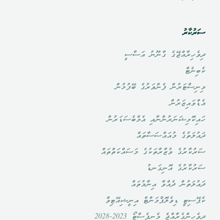
ސަރުކާރު
ދިވެހިރާއްޖޭގެ ގާނޫނު އަސާސީ
ކެބިނެޓް
މިނިސްޓަރުން ފެންވަރުގެ ބޭފުޅުން
އެޑްވައިޒަރުން
ހައިކޮމިޝަނަރުންނާއި އެމްބެސަޑަރުން
ދައުލަތުގެ މުއައްސަސާތައް
ސަރުކާރުގެ ވުޒާރާތަކުގެ މަސައްކަތްތައް
ސަރުކާރުގެ އޮނިގަނޑު
ދައުލަތުން ދެއްވާ އިނާމުތައް
ކެޕޭސިޓީ ޑިވެލޮޕްމަންޓް އިނީޝިއޭޓިވް
ދިވެހީންގެރާއްޖެ މެނިފެސްޓޯ 2023-2028