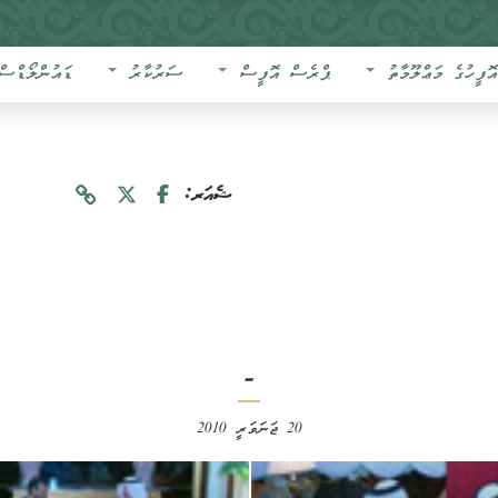
އޮފީހުގެ މަޢްލޫމާތު
ޕްރެސް އޮފީސް
ސަރުކާރު
ޑައުންލޯޑްސް
ޝެއަރ:
-
20 ޖަނަވަރީ 2010