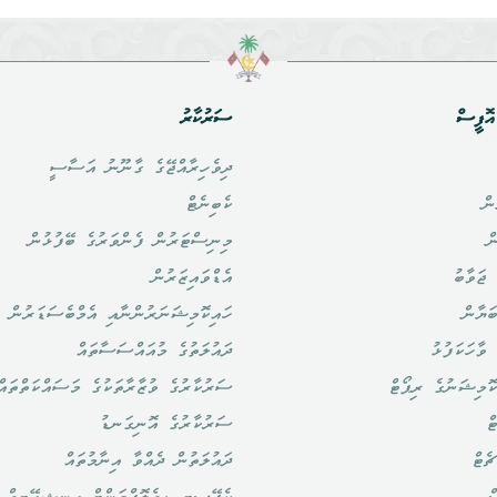
ޮފީސް
ސަރުކާރު
ދިވެހިރާއްޖޭގެ ގާނޫނު އަސާސީ
ން
ކެބިނެޓް
ް
މިނިސްޓަރުން ފެންވަރުގެ ބޭފުޅުން
ޖަވާބު
އެޑްވައިޒަރުން
ަޔާން
ހައިކޮމިޝަނަރުންނާއި އެމްބެސަޑަރުން
ވާހަކަފުޅު
ދައުލަތުގެ މުއައްސަސާތައް
ޮމިޝަނުގެ ރިޕޯޓް
ސަރުކާރުގެ ވުޒާރާތަކުގެ މަސައްކަތްތައް
ް
ސަރުކާރުގެ އޮނިގަނޑު
ެޓް
ދައުލަތުން ދެއްވާ އިނާމުތައް