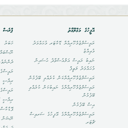
އޮފީހުގެ މަޢްލޫމާތު
ޕްރެސް އ
ރައީސުލްޖުމްހޫރިއްޔާ ޑޮކްޓަރ މުޙައްމަދު
ޚަބަރު
މުޢިއްޒު
ނޫސްބަޔާ
ނައިބު ރައީސް އަލްއުސްތާޛު ޙުސައިން
ދެންނެވުނ
މުޙައްމަދު ލަޠީފް
ރައީސްގެ 
ރައީސުލްޖުމްހޫރިއްޔާކަން ކުރެއްވި ބޭފުޅުން
ރިޔާސީ ބ
ރައީސުލްޖުމްހޫރިއްޔާގެ ނައިބުކަން ކުރެއްވި
ރައީސްގެ 
ބޭފުޅުން
ރިޔާސީ ކ
އިސް ބޭފުޅުން
ޕޮޑްކާސްޓ
ރައީސުލްޖުމްހޫރިއްޔާގެ އޮފީހުގެ ސަރވިސް
ނޭޝަން ޗ
ޗާޓަރ