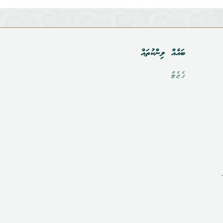
ބައެއް ލިންކުތައް
ގެޒެޓް