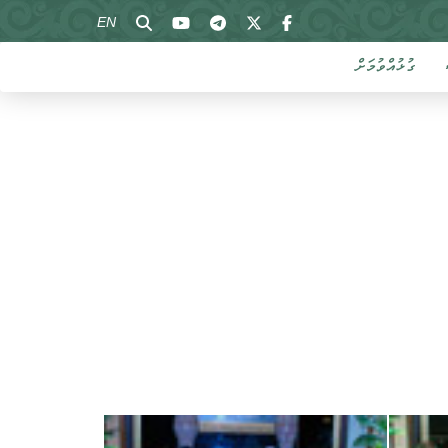
EN
ގުޅުއްވުމަށް