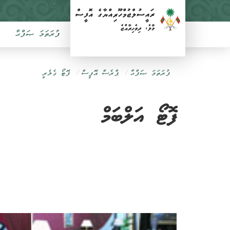
ފުރަތަމަ ޞަފްޙާ
ފުރަތަމަ ޞަފްޙާ
ޕްރެސް އޮފީސް
ފޮޓޯ ގެލެރީ
ފޮޓޯ އަލްބަމް