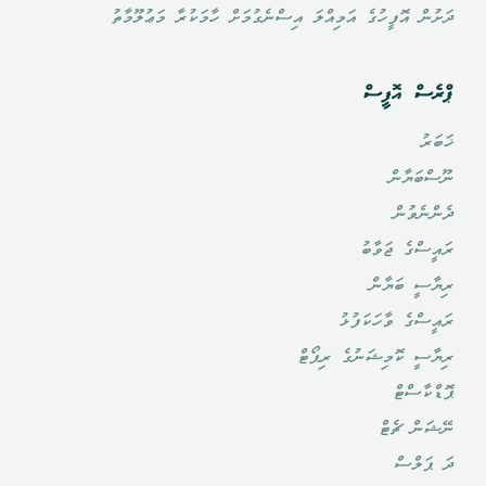
ދަށުން އޮފީހުގެ އަމިއްލަ އިސްނެގުމަށް ހާމަކުރާ މަޢުލޫމާތު
ޕްރެސް އޮފީސް
ޚަބަރު
ނޫސްބަޔާން
ދެންނެވުން
ރައީސްގެ ޖަވާބު
ރިޔާސީ ބަޔާން
ރައީސްގެ ވާހަކަފުޅު
ރިޔާސީ ކޮމިޝަނުގެ ރިޕޯޓް
ޕޮޑްކާސްޓް
ނޭޝަން ޗެޓް
ދަ ޕަލްސް