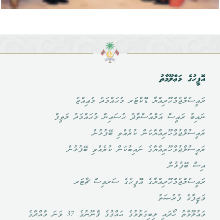
އޮފީހުގެ މަޢްލޫމާތު
ރައީސުލްޖުމްހޫރިއްޔާ ޑޮކްޓަރ މުޙައްމަދު މުޢިއްޒު
ނައިބު ރައީސް އަލްއުސްތާޛު ޙުސައިން މުޙައްމަދު ލަޠީފް
ރައީސުލްޖުމްހޫރިއްޔާކަން ކުރެއްވި ބޭފުޅުން
ރައީސުލްޖުމްހޫރިއްޔާގެ ނައިބުކަން ކުރެއްވި ބޭފުޅުން
އިސް ބޭފުޅުން
ރައީސުލްޖުމްހޫރިއްޔާގެ އޮފީހުގެ ސަރވިސް ޗާޓަރ
ވަޒީފާގެ ފުރުޞަތު
މަޢުލޫމާތު ހޯދައި ލިބިގަތުމުގެ ޙައްޤުގެ ޤާނޫނުގެ 37 ވަނަ މާއްދާގެ