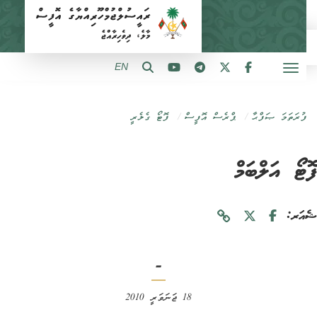
EN
ފުރަތަމަ ޞަފްޙާ
ޕްރެސް އޮފީސް
ފޮޓޯ ގެލެރީ
ޓޯ އަލްބަމް
ަރ:
-
18 ޖަނަވަރީ 2010