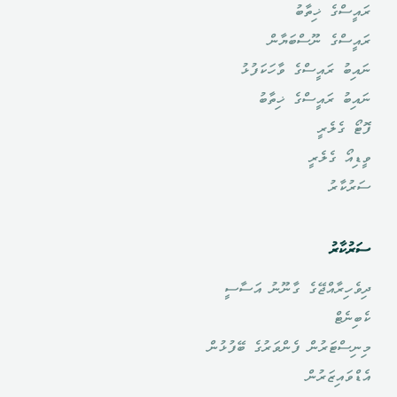
ރައީސްގެ ޚިތާބު
ރައީސްގެ ނޫސްބަޔާން
ނައިބު ރައީސްގެ ވާހަކަފުޅު
ނައިބު ރައީސްގެ ޚިތާބު
ފޮޓޯ ގެލެރީ
ވީޑިއޯ ގެލެރީ
ސަރުކާރު
ސަރުކާރު
ދިވެހިރާއްޖޭގެ ގާނޫނު އަސާސީ
ކެބިނެޓް
މިނިސްޓަރުން ފެންވަރުގެ ބޭފުޅުން
އެޑްވައިޒަރުން