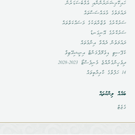
ހައިކޮމިޝަނަރުންނާއި އެމްބެސަޑަރުން
ދައުލަތުގެ މުއައްސަސާތައް
ސަރުކާރުގެ ވުޒާރާތަކުގެ މަސައްކަތްތައް
ސަރުކާރުގެ އޮނިގަނޑު
ދައުލަތުން ދެއްވާ އިނާމުތައް
ކެޕޭސިޓީ ޑިވެލޮޕްމަންޓް އިނީޝިއޭޓިވް
ދިވެހީންގެރާއްޖެ މެނިފެސްޓޯ 2023-2028
14 ހަފްތާގެ ކާމިޔާބީތައް
ބައެއް ލިންކުތައް
ގެޒެޓް