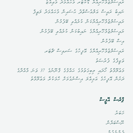
ރައީސުލްޖުމްހޫރިއްޔާ ޑޮކްޓަރ މުޙައްމަދު މުޢިއްޒު
ނައިބު ރައީސް އަލްއުސްތާޛު ޙުސައިން މުޙައްމަދު ލަޠީފް
ރައީސުލްޖުމްހޫރިއްޔާކަން ކުރެއްވި ބޭފުޅުން
ރައީސުލްޖުމްހޫރިއްޔާގެ ނައިބުކަން ކުރެއްވި ބޭފުޅުން
އިސް ބޭފުޅުން
ރައީސުލްޖުމްހޫރިއްޔާގެ އޮފީހުގެ ސަރވިސް ޗާޓަރ
ވަޒީފާގެ ފުރުޞަތު
މަޢުލޫމާތު ހޯދައި ލިބިގަތުމުގެ ޙައްޤުގެ ޤާނޫނުގެ 37 ވަނަ މާއްދާގެ
ދަށުން އޮފީހުގެ އަމިއްލަ އިސްނެގުމަށް ހާމަކުރާ މަޢުލޫމާތު
ޕްރެސް އޮފީސް
ޚަބަރު
ނޫސްބަޔާން