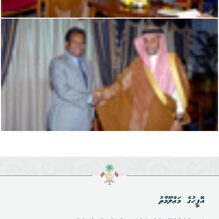
އޮފީހުގެ މަޢްލޫމާތު