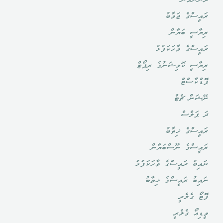
ދެންނެވުން
ރައީސްގެ ޖަވާބު
ރިޔާސީ ބަޔާން
ރައީސްގެ ވާހަކަފުޅު
ރިޔާސީ ކޮމިޝަނުގެ ރިޕޯޓް
ޕޮޑްކާސްޓް
ނޭޝަން ޗެޓް
ދަ ޕަލްސް
ރައީސްގެ ޚިތާބު
ރައީސްގެ ނޫސްބަޔާން
ނައިބު ރައީސްގެ ވާހަކަފުޅު
ނައިބު ރައީސްގެ ޚިތާބު
ފޮޓޯ ގެލެރީ
ވީޑިއޯ ގެލެރީ