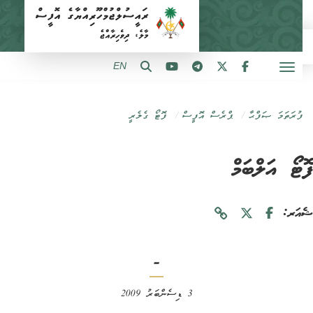
EN
ފުރަތަމަ ޞަފްޙާ
ޕްރެސް އޮފީސް
ފޮޓޯ ގެލެރީ
ޓޯ އަލްބަމް
ަރ:
-
3 ޑިސެންބަރު 2009