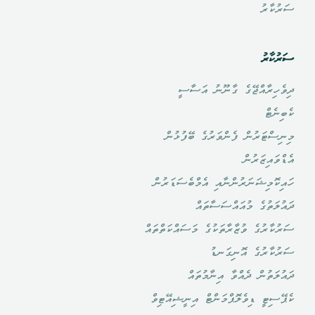
ސަރުކާރު
ސަރުކާރު
ދިވެހިރާއްޖޭގެ ގާނޫނު އަސާސީ
ކެބިނެޓް
މިނިސްޓަރުން ފެންވަރުގެ ބޭފުޅުން
އެޑްވައިޒަރުން
ހައިކޮމިޝަނަރުންނާއި އެމްބެސަޑަރުން
ދައުލަތުގެ މުއައްސަސާތައް
ސަރުކާރުގެ ވުޒާރާތަކުގެ މަސައްކަތްތައް
ސަރުކާރުގެ އޮނިގަނޑު
ދައުލަތުން ދެއްވާ އިނާމުތައް
ކެޕޭސިޓީ ޑިވެލޮޕްމަންޓް އިނީޝިއޭޓިވް