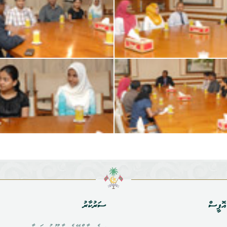
ޮފީސް
ސަރުކާރު