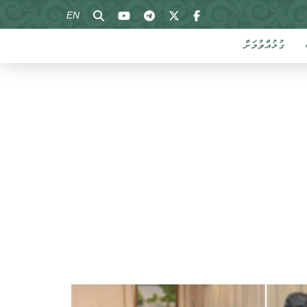
EN
ގުޅުއްވުމަށް