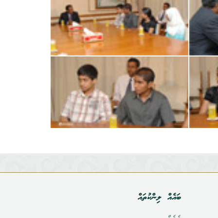
ބައެއް ލިންކުތައް