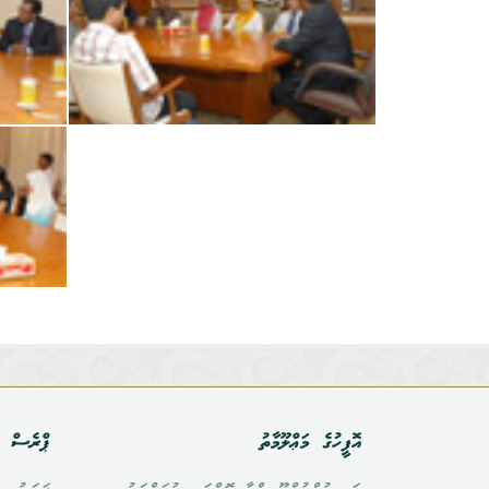
އޮފީހުގެ މަޢްލޫމާތު
ޕްރެސް އ