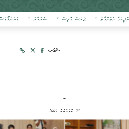
އޮފީހުގެ މަޢްލޫމާތު
ޕްރެސް އޮފީސް
ސަރުކާރު
ޑައުންލޯޑްސް
ޝެއަރ:
-
25 ނޮވެންބަރު 2009