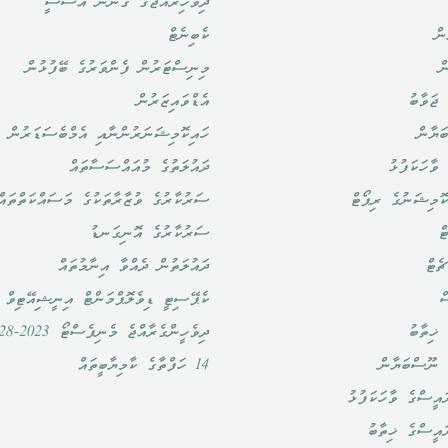
ދިވެހިރާއްޖޭގެ ގާނޫނު އަސާސީ
ން
ކެބިނެޓް
ް
މިނިސްޓަރުން ފެންވަރުގެ ބޭފުޅުން
ޖަވާބު
އެޑްވައިޒަރުން
ަޔާން
ހައިކޮމިޝަނަރުންނާއި އެމްބެސަޑަރުން
ވާހަކަފުޅު
ދައުލަތުގެ މުއައްސަސާތައް
ޮމިޝަނުގެ ރިޕޯޓް
ސަރުކާރުގެ ވުޒާރާތަކުގެ މަސައްކަތްތައް
ް
ސަރުކާރުގެ އޮނިގަނޑު
ެޓް
ދައުލަތުން ދެއްވާ އިނާމުތައް
ް
ކެޕޭސިޓީ ޑިވެލޮޕްމަންޓް އިނީޝިއޭޓިވް
ޚިތާބު
ދިވެހީންގެރާއްޖެ މެނިފެސްޓޯ 2023-2028
 ނޫސްބަޔާން
14 ހަފްތާގެ ކާމިޔާބީތައް
އީސްގެ ވާހަކަފުޅު
ައީސްގެ ޚިތާބު