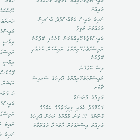
ރައީސުލްޖުމްހޫރިއްޔާ ޑޮކްޓަރ މުޙައްމަދު
ޚަބަރު
މުޢިއްޒު
ނޫސްބަޔާ
ނައިބު ރައީސް އަލްއުސްތާޛު ޙުސައިން
ދެންނެވުނ
މުޙައްމަދު ލަޠީފް
ރައީސްގެ 
ރައީސުލްޖުމްހޫރިއްޔާކަން ކުރެއްވި ބޭފުޅުން
ރިޔާސީ ބ
ރައީސުލްޖުމްހޫރިއްޔާގެ ނައިބުކަން ކުރެއްވި
ރައީސްގެ 
ބޭފުޅުން
ރިޔާސީ ކ
އިސް ބޭފުޅުން
ޕޮޑްކާސްޓ
ރައީސުލްޖުމްހޫރިއްޔާގެ އޮފީހުގެ ސަރވިސް
ނޭޝަން ޗ
ޗާޓަރ
ދަ ޕަލްސ
ވަޒީފާގެ ފުރުޞަތު
ރައީސްގެ 
މަޢުލޫމާތު ހޯދައި ލިބިގަތުމުގެ ޙައްޤުގެ
ރައީސްގެ
ޤާނޫނުގެ 37 ވަނަ މާއްދާގެ ދަށުން އޮފީހުގެ
ނައިބު ރަ
އަމިއްލަ އިސްނެގުމަށް ހާމަކުރާ މަޢުލޫމާތު
ނައިބު ރ