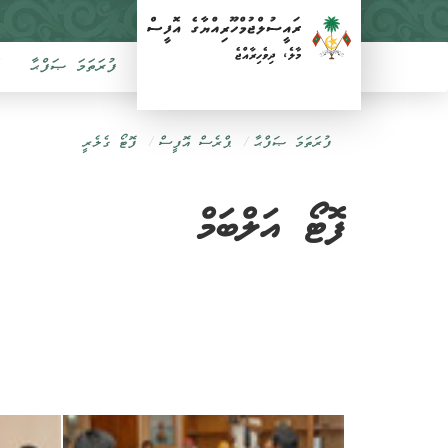
ފުރަތަމަ ޞަފްޙާ
ފުރަތަމަ ޞަފްޙާ
ޕްރެސް އޮފީސް
ފޮޓޯ ގެލެރީ
ފޮޓޯ އަލްބަމް