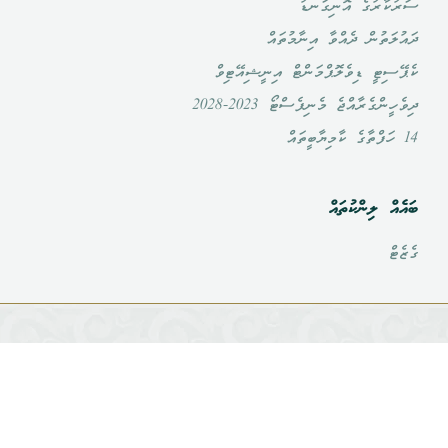
ސަރުކާރުގެ އޮނިގަނޑު
ދައުލަތުން ދެއްވާ އިނާމުތައް
ކެޕޭސިޓީ ޑިވެލޮޕްމަންޓް އިނީޝިއޭޓިވް
ދިވެހީންގެރާއްޖެ މެނިފެސްޓޯ 2023-2028
14 ހަފްތާގެ ކާމިޔާބީތައް
ބައެއް ލިންކުތައް
ގެޒެޓް