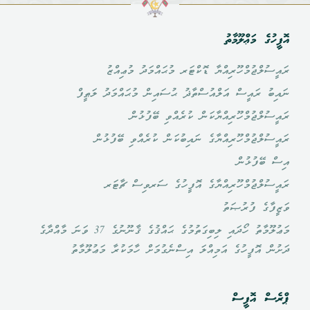
އޮފީހުގެ މަޢްލޫމާތު
ރައީސުލްޖުމްހޫރިއްޔާ ޑޮކްޓަރ މުޙައްމަދު މުޢިއްޒު
ނައިބު ރައީސް އަލްއުސްތާޛު ޙުސައިން މުޙައްމަދު ލަޠީފް
ރައީސުލްޖުމްހޫރިއްޔާކަން ކުރެއްވި ބޭފުޅުން
ރައީސުލްޖުމްހޫރިއްޔާގެ ނައިބުކަން ކުރެއްވި ބޭފުޅުން
އިސް ބޭފުޅުން
ރައީސުލްޖުމްހޫރިއްޔާގެ އޮފީހުގެ ސަރވިސް ޗާޓަރ
ވަޒީފާގެ ފުރުޞަތު
މަޢުލޫމާތު ހޯދައި ލިބިގަތުމުގެ ޙައްޤުގެ ޤާނޫނުގެ 37 ވަނަ މާއްދާގެ
ދަށުން އޮފީހުގެ އަމިއްލަ އިސްނެގުމަށް ހާމަކުރާ މަޢުލޫމާތު
ޕްރެސް އޮފީސް