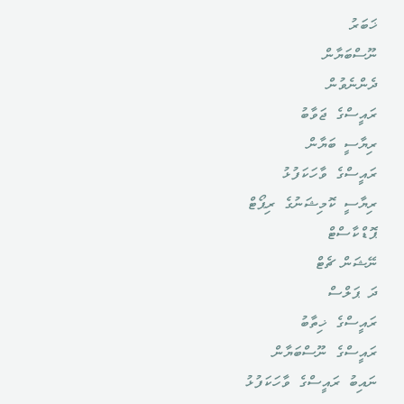
ޚަބަރު
ނޫސްބަޔާން
ދެންނެވުން
ރައީސްގެ ޖަވާބު
ރިޔާސީ ބަޔާން
ރައީސްގެ ވާހަކަފުޅު
ރިޔާސީ ކޮމިޝަނުގެ ރިޕޯޓް
ޕޮޑްކާސްޓް
ނޭޝަން ޗެޓް
ދަ ޕަލްސް
ރައީސްގެ ޚިތާބު
ރައީސްގެ ނޫސްބަޔާން
ނައިބު ރައީސްގެ ވާހަކަފުޅު