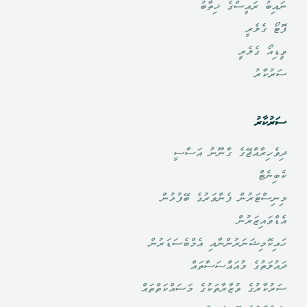
ނައިބު ރައީސްގެ ޚިތާބު
ފޮޓޯ ގެލެރީ
ވީޑިއޯ ގެލެރީ
ސަރުކާރު
ސަރުކާރު
ދިވެހިރާއްޖޭގެ ގާނޫނު އަސާސީ
ކެބިނެޓް
މިނިސްޓަރުން ފެންވަރުގެ ބޭފުޅުން
އެޑްވައިޒަރުން
ހައިކޮމިޝަނަރުންނާއި އެމްބެސަޑަރުން
ދައުލަތުގެ މުއައްސަސާތައް
ސަރުކާރުގެ ވުޒާރާތަކުގެ މަސައްކަތްތައް