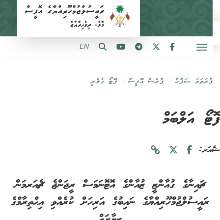
EN
ފުރަތަމަ ޞަފްޙާ
ޕްރެސް އޮފީސް
ފޮޓޯ ގެލެރީ
ޓޯ އަލްބަމް
ަރ:
ޗައިނާގެ ގުއާންޒީ ޒުއާންގެ އޮޓޮނަމަސް ރީޖަންޖެ ޗެއަރމަން
ރައީސުލްޖުމްހޫރިއްޔާގެ ނައިބުގެ އަރިހަށް ކުރެއްވި އިޙްތިރާމްގެ
ޒިޔާރަތް