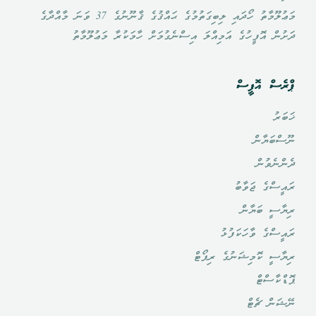
މަޢުލޫމާތު ހޯދައި ލިބިގަތުމުގެ ޙައްޤުގެ ޤާނޫނުގެ 37 ވަނަ މާއްދާގެ
ދަށުން އޮފީހުގެ އަމިއްލަ އިސްނެގުމަށް ހާމަކުރާ މަޢުލޫމާތު
ޕްރެސް އޮފީސް
ޚަބަރު
ނޫސްބަޔާން
ދެންނެވުން
ރައީސްގެ ޖަވާބު
ރިޔާސީ ބަޔާން
ރައީސްގެ ވާހަކަފުޅު
ރިޔާސީ ކޮމިޝަނުގެ ރިޕޯޓް
ޕޮޑްކާސްޓް
ނޭޝަން ޗެޓް