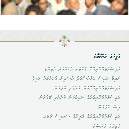
އޮފީހުގެ މަޢްލޫމާތު
ރައީސުލްޖުމްހޫރިއްޔާ ޑޮކްޓަރ މުޙައްމަދު މުޢިއްޒު
ނައިބު ރައީސް އަލްއުސްތާޛު ޙުސައިން މުޙައްމަދު ލަޠީފް
ރައީސުލްޖުމްހޫރިއްޔާކަން ކުރެއްވި ބޭފުޅުން
ރައީސުލްޖުމްހޫރިއްޔާގެ ނައިބުކަން ކުރެއްވި ބޭފުޅުން
އިސް ބޭފުޅުން
ރައީސުލްޖުމްހޫރިއްޔާގެ އޮފީހުގެ ސަރވިސް ޗާޓަރ
ވަޒީފާގެ ފުރުޞަތު