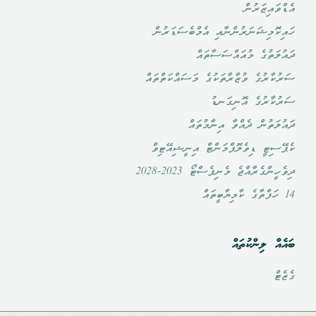
އެޑްވައިޒަރުން
ހައިކޮމިޝަނަރުންނާއި އެމްބެސަޑަރުން
ދައުލަތުގެ މުއައްސަސާތައް
ސަރުކާރުގެ ވުޒާރާތަކުގެ މަސައްކަތްތައް
ސަރުކާރުގެ އޮނިގަނޑު
ދައުލަތުން ދެއްވާ އިނާމުތައް
ކެޕޭސިޓީ ޑިވެލޮޕްމަންޓް އިނީޝިއޭޓިވް
ދިވެހީންގެރާއްޖެ މެނިފެސްޓޯ 2023-2028
14 ހަފްތާގެ ކާމިޔާބީތައް
ބައެއް ލިންކުތައް
ގެޒެޓް