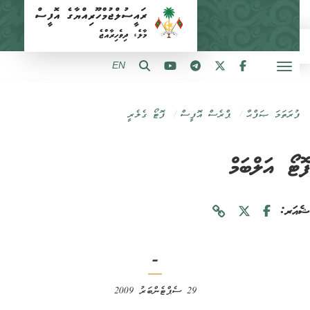
EN
ފުރަތަމަ ޞަފްޙާ
ޕްރެސް އޮފީސް
ފޮޓޯ ގެލެރީ
ޓޯ އަލްބަމް
ަރ:
-
29 ސެޕްޓެންބަރު 2009