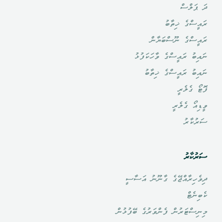
ދަ ޕަލްސް
ރައީސްގެ ޚިތާބު
ރައީސްގެ ނޫސްބަޔާން
ނައިބު ރައީސްގެ ވާހަކަފުޅު
ނައިބު ރައީސްގެ ޚިތާބު
ފޮޓޯ ގެލެރީ
ވީޑިއޯ ގެލެރީ
ސަރުކާރު
ސަރުކާރު
ދިވެހިރާއްޖޭގެ ގާނޫނު އަސާސީ
ކެބިނެޓް
މިނިސްޓަރުން ފެންވަރުގެ ބޭފުޅުން