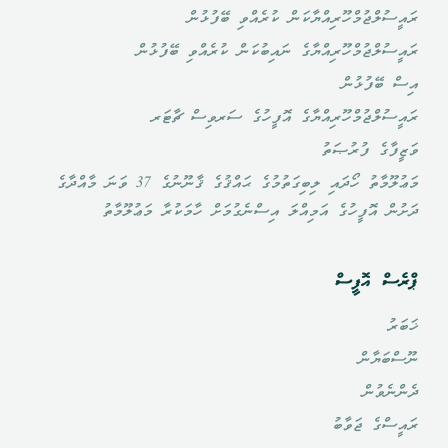
ރައީސުލްޖުމްހޫރިއްޔާކަން ކުރެއްވި ބޭފުޅުން
ރައީސުލްޖުމްހޫރިއްޔާގެ ނައިބުކަން ކުރެއްވި ބޭފުޅުން
އިސް ބޭފުޅުން
ރައީސުލްޖުމްހޫރިއްޔާގެ އޮފީހުގެ ސަރވިސް ޗާޓަރ
ވަޒީފާގެ ފުރުޞަތު
މަޢުލޫމާތު ހޯދައި ލިބިގަތުމުގެ ޙައްޤުގެ ޤާނޫނުގެ 37 ވަނަ މާއްދާގެ
ދަށުން އޮފީހުގެ އަމިއްލަ އިސްނެގުމަށް ހާމަކުރާ މަޢުލޫމާތު
ޕްރެސް އޮފީސް
ޚަބަރު
ނޫސްބަޔާން
ދެންނެވުން
ރައީސްގެ ޖަވާބު