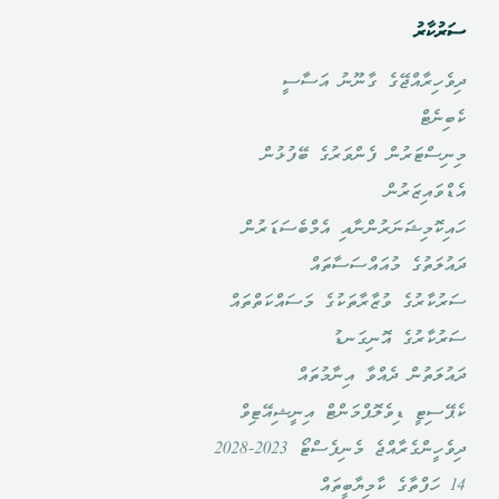
ސަރުކާރު
ދިވެހިރާއްޖޭގެ ގާނޫނު އަސާސީ
ކެބިނެޓް
މިނިސްޓަރުން ފެންވަރުގެ ބޭފުޅުން
އެޑްވައިޒަރުން
ހައިކޮމިޝަނަރުންނާއި އެމްބެސަޑަރުން
ދައުލަތުގެ މުއައްސަސާތައް
ސަރުކާރުގެ ވުޒާރާތަކުގެ މަސައްކަތްތައް
ސަރުކާރުގެ އޮނިގަނޑު
ދައުލަތުން ދެއްވާ އިނާމުތައް
ކެޕޭސިޓީ ޑިވެލޮޕްމަންޓް އިނީޝިއޭޓިވް
ދިވެހީންގެރާއްޖެ މެނިފެސްޓޯ 2023-2028
14 ހަފްތާގެ ކާމިޔާބީތައް