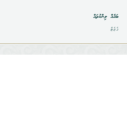
ބައެއް ލިންކުތައް
ގެޒެޓް