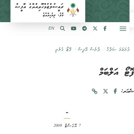
EN
ފުރަތަމަ ޞަފްޙާ
ޕްރެސް އޮފީސް
ފޮޓޯ ގެލެރީ
ޓޯ އަލްބަމް
ަރ:
-
7 އޮގަސްޓް 2009