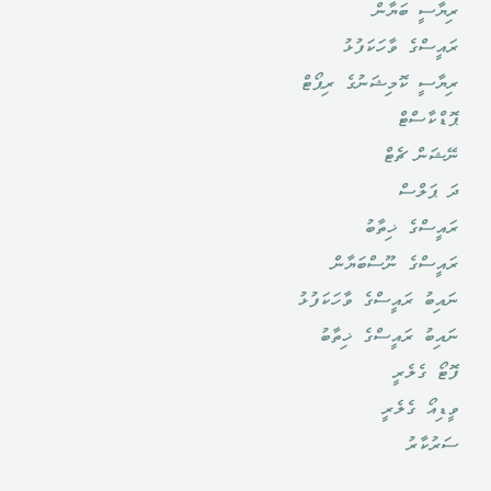
ރިޔާސީ ބަޔާން
ރައީސްގެ ވާހަކަފުޅު
ރިޔާސީ ކޮމިޝަނުގެ ރިޕޯޓް
ޕޮޑްކާސްޓް
ނޭޝަން ޗެޓް
ދަ ޕަލްސް
ރައީސްގެ ޚިތާބު
ރައީސްގެ ނޫސްބަޔާން
ނައިބު ރައީސްގެ ވާހަކަފުޅު
ނައިބު ރައީސްގެ ޚިތާބު
ފޮޓޯ ގެލެރީ
ވީޑިއޯ ގެލެރީ
ސަރުކާރު