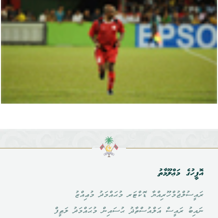
އޮފީހުގެ މަޢްލޫމާތު
ރައީސުލްޖުމްހޫރިއްޔާ ޑޮކްޓަރ މުޙައްމަދު މުޢިއްޒު
ނައިބު ރައީސް އަލްއުސްތާޛު ޙުސައިން މުޙައްމަދު ލަޠީފް