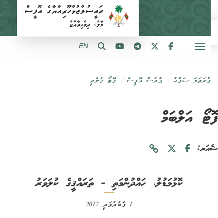
EN
ފުރަތަމަ ޞަފްޙާ
ޕްރެސް އޮފީސް
ފޮޓޯ ގެލެރީ
ޓޯ އަލްބަމް
ަރ:
ކޮޅުމަޑުލު، ހައްދުންމަތި - ތަރައްޤީގެ ކުލަވަރު
1 ފެބުރުވަރީ 2012