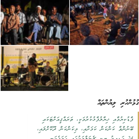
ުންހުރި ލިޔުންތައް
ފާޑުކިޔުމާއި ޚިޔާލުފާޅުކުރުމަކީ، ތަރައްޤީއަށްޓަކައި
ބޭނުންވާ ކަންކަން ކަމަށާއި، މިކަންކަން ދޫކޮށްލައި،
24 ގަޑިއިރު ޓީ.ވީ ޗެނަލްތަކުގައި ހަމައެކަނި