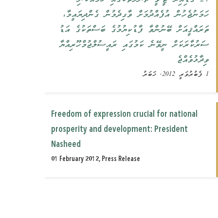
ހަމަނުޖެހުން އުފެއްދުމަށް ވާގިދެމުން ގެންދިޔައީމާ،
ތަރައްޤީއަށް ބޭނުންވާ ފާޑުކިޔުމުގެ ބަސްތަކުގެ އަޑު
ސަރުކާރަކަށް ނީވޭނެ ކަމުގައި ރައީސުލްޖުމްހޫރިއްޔާ
ވިދާޅުވެއްޖެ
1 ފެބުރުވަރީ 2012, ޚަބަރު
Freedom of expression crucial for national
prosperity and development: President
Nasheed
01 February 2012, Press Release