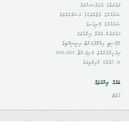
ދައުލަތުގެ މުއައްސަސާތައް
ސަރުކާރުގެ ވުޒާރާތަކުގެ މަސައްކަތްތައް
ސަރުކާރުގެ އޮނިގަނޑު
ދައުލަތުން ދެއްވާ އިނާމުތައް
ކެޕޭސިޓީ ޑިވެލޮޕްމަންޓް އިނީޝިއޭޓިވް
ދިވެހީންގެރާއްޖެ މެނިފެސްޓޯ 2023-2028
14 ހަފްތާގެ ކާމިޔާބީތައް
ބައެއް ލިންކުތައް
ގެޒެޓް