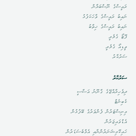
ރައީސްގެ ނޫސްބަޔާން
ނައިބު ރައީސްގެ ވާހަކަފުޅު
ނައިބު ރައީސްގެ ޚިތާބު
ފޮޓޯ ގެލެރީ
ވީޑިއޯ ގެލެރީ
ސަރުކާރު
ސަރުކާރު
ދިވެހިރާއްޖޭގެ ގާނޫނު އަސާސީ
ކެބިނެޓް
މިނިސްޓަރުން ފެންވަރުގެ ބޭފުޅުން
އެޑްވައިޒަރުން
ހައިކޮމިޝަނަރުންނާއި އެމްބެސަޑަރުން