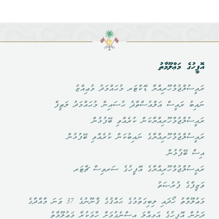
އޮފީހުގެ މަޢްލޫމާތު
ރައީސުލްޖުމްހޫރިއްޔާ ޑޮކްޓަރ މުޙައްމަދު މުޢިއްޒު
ނައިބު ރައީސް އަލްއުސްތާޛު ޙުސައިން މުޙައްމަދު ލަޠީފް
ރައީސުލްޖުމްހޫރިއްޔާކަން ކުރެއްވި ބޭފުޅުން
ރައީސުލްޖުމްހޫރިއްޔާގެ ނައިބުކަން ކުރެއްވި ބޭފުޅުން
އިސް ބޭފުޅުން
ރައީސުލްޖުމްހޫރިއްޔާގެ އޮފީހުގެ ސަރވިސް ޗާޓަރ
ވަޒީފާގެ ފުރުޞަތު
މަޢުލޫމާތު ހޯދައި ލިބިގަތުމުގެ ޙައްޤުގެ ޤާނޫނުގެ 37 ވަނަ މާއްދާގެ
ދަށުން އޮފީހުގެ އަމިއްލަ އިސްނެގުމަށް ހާމަކުރާ މަޢުލޫމާތު