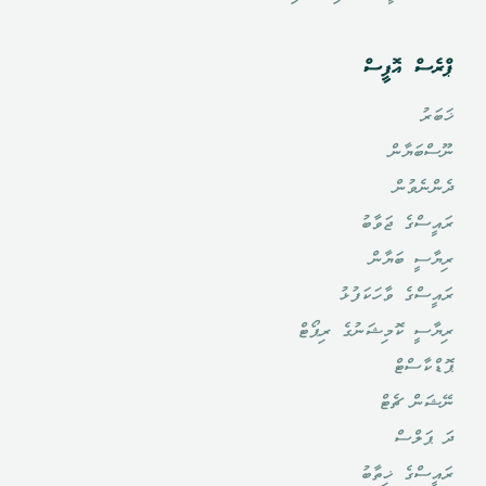
ޕްރެސް އޮފީސް
ޚަބަރު
ނޫސްބަޔާން
ދެންނެވުން
ރައީސްގެ ޖަވާބު
ރިޔާސީ ބަޔާން
ރައީސްގެ ވާހަކަފުޅު
ރިޔާސީ ކޮމިޝަނުގެ ރިޕޯޓް
ޕޮޑްކާސްޓް
ނޭޝަން ޗެޓް
ދަ ޕަލްސް
ރައީސްގެ ޚިތާބު