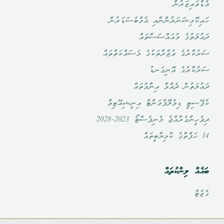
އެޑްވައިޒަރުން
ހައިކޮމިޝަނަރުންނާއި އެމްބެސަޑަރުން
ދައުލަތުގެ މުއައްސަސާތައް
ސަރުކާރުގެ ވުޒާރާތަކުގެ މަސައްކަތްތައް
ސަރުކާރުގެ އޮނިގަނޑު
ދައުލަތުން ދެއްވާ އިނާމުތައް
ކެޕޭސިޓީ ޑިވެލޮޕްމަންޓް އިނީޝިއޭޓިވް
ދިވެހީންގެރާއްޖެ މެނިފެސްޓޯ 2023-2028
14 ހަފްތާގެ ކާމިޔާބީތައް
ބައެއް ލިންކުތައް
ގެޒެޓް