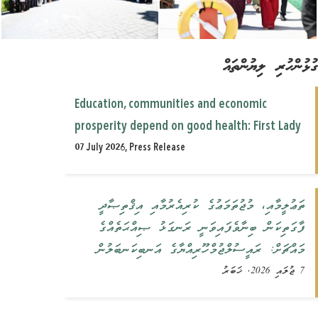
ުންހުރި ލިޔުންތައް
Education, communities and economic
prosperity depend on good health: First Lady
07 July 2026, Press Release
ތަޢުލީމާއި، މުޖުތަމަޢުގެ ކުރިއެރުމާއި އިޤްތިޞާދީ
ފާގަތިކަން ބިނާވެފައިވަނީ ރަނގަޅު ޞިއްޙަތެއްގެ
މައްޗަށް: ރައީސުލްޖުމްހޫރިއްޔާގެ އަނބިކަނބަލުން
7 ޖުލައި 2026, ޚަބަރު