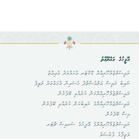
އޮފީހުގެ މަޢްލޫމާތު
ރައީސުލްޖުމްހޫރިއްޔާ ޑޮކްޓަރ މުޙައްމަދު މުޢިއްޒު
ނައިބު ރައީސް އަލްއުސްތާޛު ޙުސައިން މުޙައްމަދު ލަޠީފް
ރައީސުލްޖުމްހޫރިއްޔާކަން ކުރެއްވި ބޭފުޅުން
ރައީސުލްޖުމްހޫރިއްޔާގެ ނައިބުކަން ކުރެއްވި ބޭފުޅުން
އިސް ބޭފުޅުން
ރައީސުލްޖުމްހޫރިއްޔާގެ އޮފީހުގެ ސަރވިސް ޗާޓަރ
ވަޒީފާގެ ފުރުޞަތު