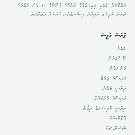
މަޢުލޫމާތު ހޯދައި ލިބިގަތުމުގެ ޙައްޤުގެ ޤާނޫނުގެ 37 ވަނަ މާއްދާގެ
ދަށުން އޮފީހުގެ އަމިއްލަ އިސްނެގުމަށް ހާމަކުރާ މަޢުލޫމާތު
ޕްރެސް އޮފީސް
ޚަބަރު
ނޫސްބަޔާން
ދެންނެވުން
ރައީސްގެ ޖަވާބު
ރިޔާސީ ބަޔާން
ރައީސްގެ ވާހަކަފުޅު
ރިޔާސީ ކޮމިޝަނުގެ ރިޕޯޓް
ޕޮޑްކާސްޓް
ނޭޝަން ޗެޓް