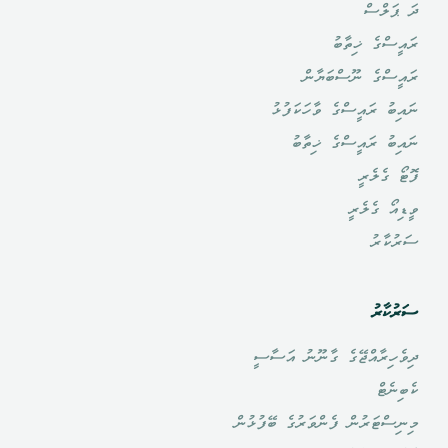
ދަ ޕަލްސް
ރައީސްގެ ޚިތާބު
ރައީސްގެ ނޫސްބަޔާން
ނައިބު ރައީސްގެ ވާހަކަފުޅު
ނައިބު ރައީސްގެ ޚިތާބު
ފޮޓޯ ގެލެރީ
ވީޑިއޯ ގެލެރީ
ސަރުކާރު
ސަރުކާރު
ދިވެހިރާއްޖޭގެ ގާނޫނު އަސާސީ
ކެބިނެޓް
މިނިސްޓަރުން ފެންވަރުގެ ބޭފުޅުން