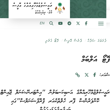
EN
ފުރަތަމަ ޞަފްޙާ
ޕްރެސް އޮފީސް
ފޮޓޯ ގެލެރީ
ޓޯ އަލްބަމް
ަރ:
އީސުލްޖުމްހޫރިއްޔާގެ އަނބިކަނބަލުން "އިންޓަރނޭޝަނަލް ޖޮއިންޓް
ކޮންފަރެންސް ފޮރ ހެލްތްކެއަރ ޕްރޮފެޝަނަލްސް"ގައި
ބައިވެރިވެވަޑައިގަތުން