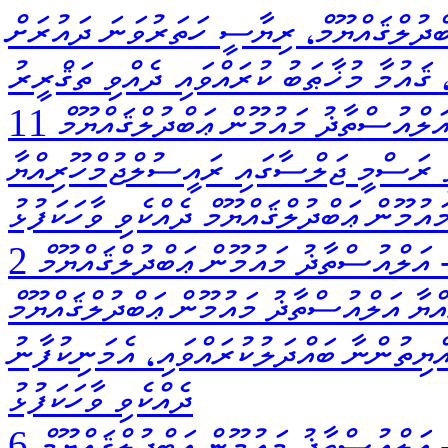
ްދުލްޤައްޔޫމް، ރިޔާސީ ހަތަރުވަނަ ދައުރަށް
، ޤައުމާ މުޚާޠަބު ކުރައްވައި ދެއްވި ތަޤްރީރު
ަލްއުސްތާޛު މައުމޫން ޢަބްދުލްޤައްޔޫމް
 ރަސްމީ ޖަލްސާގައި ރައީސުލްޖުމްހޫރިއްޔާ
އުމޫން ޢަބްދުލްޤައްޔޫމް ދެއްކެވި ވާހަކަފުޅު
އަލްއުސްތާޛު މައުމޫން ޢަބްދުލްޤައްޔޫމް
ްޔާ އަލްއުސްތާޛު މައުމޫން ޢަބްދުލްޤައްޔޫމް
ްޔިތުންނާ ބައްދަލުކުރައްވައި، އެމަނިކުފާނު
ދެއްކެވި ވާހަކަފުޅު
އަލްއުސްތާޛު މައުމޫން ޢަބްދުލްޤައްޔޫމް