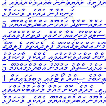
ރަފުށީގެ ރައްޔިތުންނާ ބައްދަލުކުރައްވައި އެ
މަނިކުފާނު ދެއްކެވި ވާހަކަފުޅު
އަލްއުސްތާޛު މައުމޫން ޢަބްދުލްޤައްޔޫމް
ީސުލްޖުމްހޫރިއްޔާ ކުރެއްވި ދަތުރުފުޅެއްގައި
ޫން ޢަބްދުލްޤައްޔޫމް ފެލިދެއަތޮޅު ފެލިދޫގެ
ންނާ ބައްދަލުކުރައްވައި ދެއްކެވި ވާހަކަފުޅު
އަލްއުސްތާޛު މައުމޫން ޢަބްދުލްޤައްޔޫމް
1 އޮކްޓޯބަރ 1993 ދުވަހު އޮތް ރިޔާސީ އިންތިޚާބުގެ ސިއްރު ވޯޓުގައި ލިބިވަޑައިގަތް
.ވީ. މެދުވެރިކޮށް ޤައުމާ މުޚާޠަބުކުރައްވައި
ުމޫން ޢަބްދުލްޤައްޔޫމް ދެއްކެވި ވާހަކަފުޅު