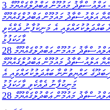
އަލްއުސްތާޛު މައުމޫން ޢަބްދުލްޤައްޔޫމް
ްޔާ އަލްއުސްތާޛު މައުމޫން ޢަބްދުލްޤައްޔޫމް
 ބައްދަލުކުރައްވައި އެ މަނިކުފާނު ދެއްކެވި
ވާހަކަފުޅު
ަލްއުސްތާޛު މައުމޫން ޢަބްދުލްޤައްޔޫމް
ްޔާ އަލްއުސްތާޛު މައުމޫން ޢަބްދުލްޤައްޔޫމް
ިބަދޫގެ ރައްޔިތުންނާ ބައްދަލުކުރައްވައި އެ
މަނިކުފާނު ދެއްކެވި ވާހަކަފުޅު
ަލްއުސްތާޛު މައުމޫން ޢަބްދުލްޤައްޔޫމް