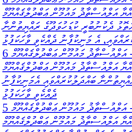
ްޔާ އަލްއުސްތާޛު މައުމޫން ޢަބްދުލްޤައްޔޫމް
ަތޮޅު ދެކުނުބުރީ ކުޑަހުވަދޫގެ ރައްޔިތުންނާ
ރައްވައި، އެ މަނިކުފާނު ދެއްކެވި ވާހަކަފުޅު
އަލްއުސްތާޛު މައުމޫން ޢަބްދުލްޤައްޔޫމް
ްޔާ އަލްއުސްތާޛު މައުމޫން ޢަބްދުލްޤައްޔޫމް
ައްޔިތުންނާ ބައްދަލުކުރައްވައި އެމަނިކުފާނު
ދެއްކެވި ވާހަކަފުޅު
އަލްއުސްތާޛު މައުމޫން ޢަބްދުލްޤައްޔޫމް
ްޔާ އަލްއުސްތާޛު މައުމޫން ޢަބްދުލްޤައްޔޫމް