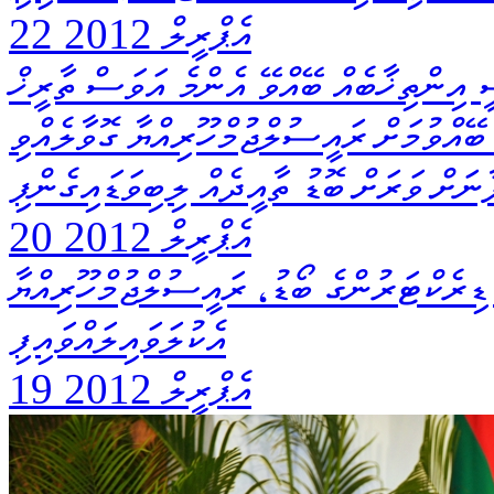
22 އެޕްރީލް 2012
އިންތިޚާބެއް ބޭއްވޭ އެންމެ އަވަސް ތާރީޚް
2ގައި އިންތިޚާބު ބޭއްވުމަށް ރައީސުލްޖުމްހޫރިއްޔާ ގޮވާލެއްވި
ާނަށް ވަރަށް ބޮޑު ތާއީދެއް ލިބިވަޑައިގެންފި
20 އެޕްރީލް 2012
ިރެކްޓަރުންގެ ބޯޑު، ރައީސުލްޖުމްހޫރިއްޔާ
އެކުލަވައިލައްވައިފި
19 އެޕްރީލް 2012