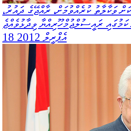
ށް ވަކާލާތު ކުރެއްވުމަށް، ރާއްޖޭގެ ދައުރު،
 ކަމުގައި ރައީސުލްޖުމްހޫރިއްޔާ ވިދާޅުވެއްޖެ
18 އެޕްރީލް 2012