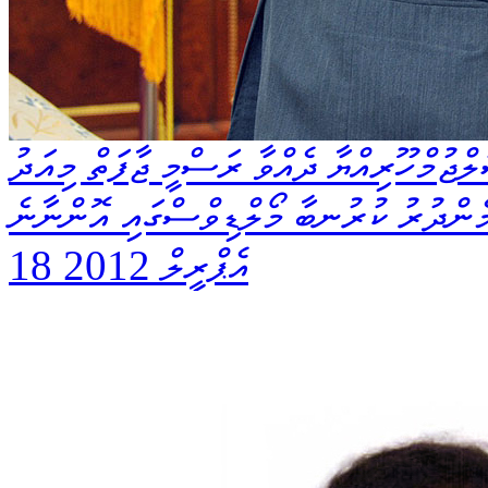
ުމްހޫރިއްޔާ ދެއްވާ ރަސްމީ ޖާފަތް މިއަދު
ެންދުރު ކުރުނބާ މޯލްޑިވްސްގައި އޮންނާނެ
18 އެޕްރީލް 2012