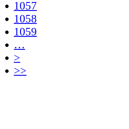
1057
1058
1059
…
>
>>