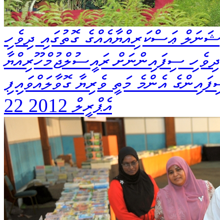
ެޝަނަލް ޢަސްކަރިއްޔާއެއްގެ ގޮތުގައި ދިވެހި
 ދިވެހި ސިފައިންނަށް ރައީސުލްޖުމްހޫރިއްޔާ
ފައިންގެ އެންމެ މަތީ ވެރިޔާ ގޮވާލައްވައިފި
22 އެޕްރީލް 2012