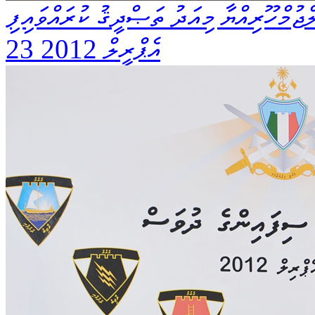
ޖުމްހޫރިއްޔާ މިއަދު ތަޞްދީޤު ކުރައްވައިފި
23 އެޕްރީލް 2012