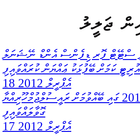
ް ސްޓޭޓް ފޮރ ޑިފެންސް އެންޑް ނޭޝަނަލް
ރިޓީ ކަމަށް ބޭފުޅަކު ޢައްޔަން ކުރައްވައިފި
18 އެޕްރީލް 2012
ރާއްޖޭގައި އަވަސް އިންތިޚާބެއް ޖުލައި 2013 ގައި ބޭއްވުމަށް ރައީސުލްޖުމްހޫރިއްޔާ
ގޮވާލައްވައިފި
17 އެޕްރީލް 2012