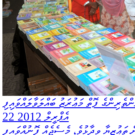
ްތެރިންގެ ފޮތް މަޢުރަޒު ބައްލަވާލައްވައިފި
22 އެޕްރީލް 2012
ތަޢުޒިޔާ ވިދާޅުވެ، މެސެޖެއް ފޮނުއްވައިފި