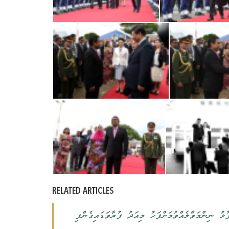
RELATED ARTICLES
ޅު ނިންމަވާލެއްވުމަށްފަހު މިއަދު ފުރާވަޑައިގެންފި