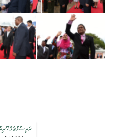
ރައީސުލްޖުމްހޫރިއ