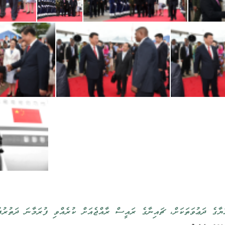
ްޔާގެ ދަޢުވަތަކަށް، ޗައިނާގެ ރައީސް ރާއްޖެއަށް ކުރެއްވި ފުރަމާނަ ދަތުރުފު