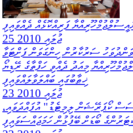
ީސުލްޖުމްހޫރިއްޔާ ފަރިއްކޮޅެއް ދެއްވައިފި
25 ޖުލައި 2010
ިވަންދުވަހު ސަރުކާރުން ހިންގަވަން ފަށްޓަވާ
ޖުމްހޫރިއްޔާ މިއަދު ދެއްވި ހަފްތާގެ ރޭޑިޔޯ
ޚިޠާބުގައި ބައްލަވާލައްވައިފި
23 ޖުލައި 2010
ަސް ކޯޕަރޭޝަން ލިމިޓެޑު" އުފައްދަވައި،
ްޓަރުންގެ ބޯޑަށް ބޭފުޅުން ހަމަޖައްސަވައިފި