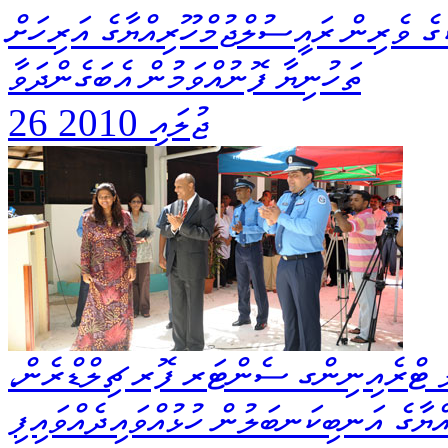
ގެ ވެރިން ރައީސުލްޖުމްހޫރިއްޔާގެ އަރިހަށް
ތަހުނިޔާ ފޮނުއްވަމުން އެބަގެންދަވާ
26 ޖުލައި 2010
ަލް ޓްރެއިނިންގ ސެންޓަރ ފޮރ ޗިލްޑްރެން،
ްޔާގެ އަނބިކަނބަލުން ހުޅުއްވައިދެއްވައިފި