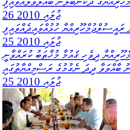
ހޫރިއްޔާގެ ދެކަނބަލުން ބައްލަވާލައްވައިފި
26 ޖުލައި 2010
ރައީސުލްޖުމްހޫރިއްޔާ ހުޅުއްވައިދެއްވައިފި
25 ޖުލައި 2010
ޫރިއްޔާ ދިވެހި ޤައުމާ މުޚާޠަބު ކުރައްވާނީ
 ބާއްވަވާ ދިދަ ނެގުމުގެ ރަސްމިއްޔާތުގައި
25 ޖުލައި 2010