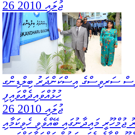
26 ޖުލައި 2010
ލިސް ސަރވިސްގެ އިސްކަންދަރު ބިލްޑިންގ
ހުޅުއްވައިދެއްވައިފި
26 ޖުލައި 2010
 ޖުމްހޫރީ މައިދާނުގައި ބޭއްވެވި ހެވިކަމާއި