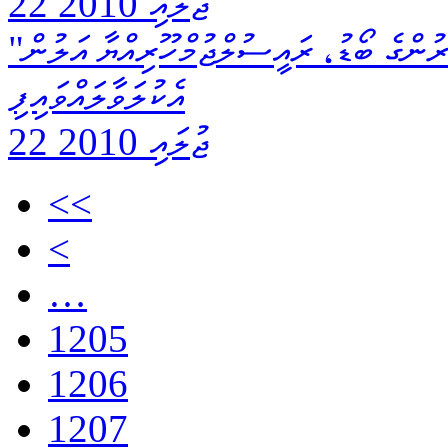
22 ޖުލައި 2010
"ހިތަދޫ ޕޯޓްސް ލިމިޓެޑް"ގެ ޑިރެކްޓަރުންގެ ބޯޑު، ރައީސުލްޖުމްހޫރިއްޔާ އަލުން
އެކުލަވާލައްވައިފި
22 ޖުލައި 2010
<<
<
…
1205
1206
1207