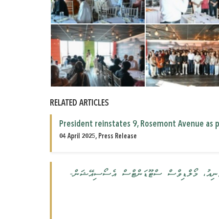
RELATED ARTICLES
President reinstates 9, Rosemont Avenue as p
04 April 2025, Press Release
ވިލާތުގެ ލަންޑަންގައި ހުންނަ ނަންބަރ 9 ރޯޒްމަންޓް އެވެނިއު، މޯލްޑިވްސް ސްޓޫޑަންޓްސް އެސޯސިއޭޝަން