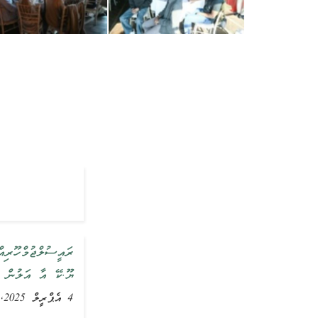
ޔޫ.ކޭ އާ އަލުން ހ
4 އެޕްރީލް 2025, ޚަބަރު