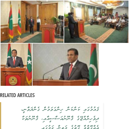
RELATED ARTICLES
ޤައުމުގައި ކަންކަން ހިންގަވަމުން ގެންދަވާނީ،
ދިވެހިރާއްޖޭގެ ޤާނޫނުއަސާސީއާއި، ޤާނޫނުތަކާ
އެއްގޮތްވާ ގޮތުގެ މަތިން ކަމުގައި