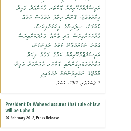
ރައީސުލްޖުމްހޫރިއްޔާ ޑޮކްޓަރ މުޙަންމަދު ވަޙީދު
ވިދާޅުވެއްޖެ. ޤާނޫނާ ޚިލާފު އެއްވެސް ކަމެއް
ކުރުމަށް، ސިފައިންގެ މީހަކަށްވިޔަސް،
ފުލުހަކަށްވިޔަސް އަދި ޢާންމު ފަރުދަކަށްވިޔަސް
އަމުރު ނުކުރައްވާނޭ ކަމުގެ ޔަޤީންކަން،
ރައީސުލްޖުމްހޫރިއްޔާ ކަމުގެ މަގާމާ މިއަދު
ޙަވާލުވެވަޑައިގެންނެވި ޑޮކްޓަރ މުޙަންމަދު ވަޙީދު،
ރާއްޖޭގެ ރައްޔިތުންނަށް ދެއްވައިފި
7 ފެބުރުވަރީ 2012, ޚަބަރު
President Dr Waheed assures that rule of law
will be upheld
07 February 2012, Press Release