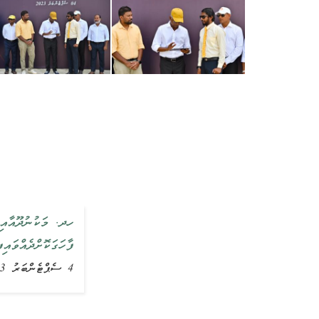
ހދ. މަކުނުދޫއާއި 
ފާހަގަކޮށްދެއްވައިފ
4 ސެޕްޓެންބަރު 2023, ޚަބަރު