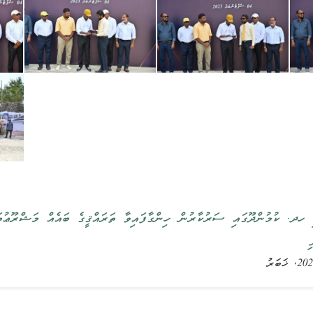
ހދ. ކުމުންދޫގައި ސަރުކާރުން ހިންގާފައިވާ ތަރައްޤީގެ ބައެއް މަޝްރޫޢުތަ
ި