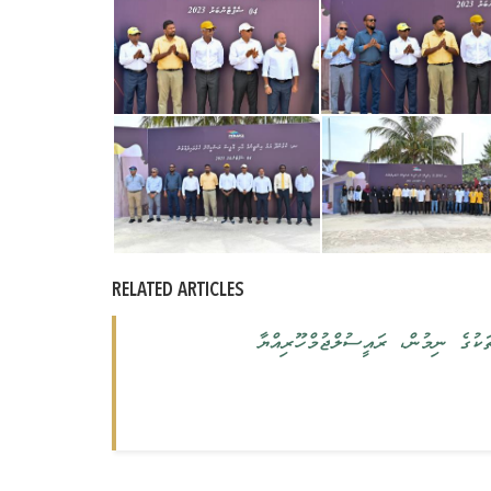
RELATED ARTICLES
ކުގެ ނިމުން، ރައީސުލްޖުމްހޫރިއްޔާ