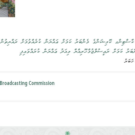
ްކާސްޓިންގ ކޮމިޝަންގެ މެންބަރު ކަމަށް ޢައްޔަން ކުރެއްވުމަށް ރައްޔިތުން
ބަރު ކަމަށް ރައީސުލްޖުމްހޫރިއްޔާ މިއަދު ޢައްޔަން ކުރައްވައިފި
 Broadcasting Commission