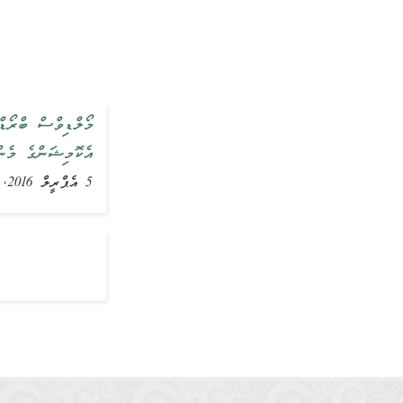
މޯލްޑިވްސް ބްރޯޑ،
އެކޮމިޝަންގެ މެން
5 އެޕްރީލް 2016, ޚަބަރު