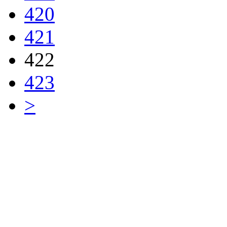
420
421
422
423
>