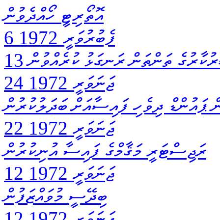
އޮތޯރިޓީ ހޯއްދެވުން
6 ފެބުރުވަރީ 1972
ަރުކާރުގެ ތަންތަން ރަނގަޅު ކުރެއްވުން
24 ޖަނަވަރީ 1972
 ޕައުންޑް ދިވެހި ފައިސާއަށް ބަދަލުކުރުން
22 ޖަނަވަރީ 1972
ރަޖިސްޓަރީ މަޤާމްގެ ފައިސާ އުނިކުރުން
12 ޖަނަވަރީ 1972
ބިދޭސީ މުވައްޒަފުން
12 ޖަނަވަރީ 1972