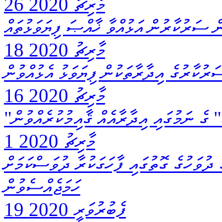
26 މާރިޗު 2020
18 މާރިޗު 2020
16 މާރިޗު 2020
ގެ ނަމުގައި އިދާރާއެއް ޤާއިމުކުރެއްވުން
1 މާރިޗު 2020
ނޑުވެރިންގެ ދުވަހުގެ ގޮތުގައި ފާހަގަކުރާ ދުވަސްކަމަށް
ހަމަޖެއްސެވުން
19 ފެބުރުވަރީ 2020