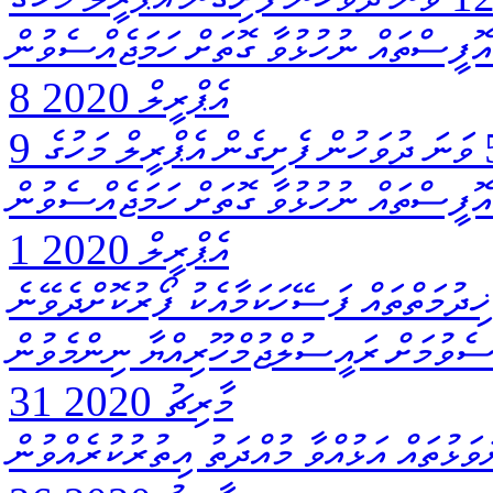
8 އެޕްރީލް 2020
ކޮވިޑް- 19 އާ ގުޅިގެން 2020 އެޕްރީލް މަހުގެ 5 ވަނަ ދުވަހުން ފެށިގެން އެޕްރީލް މަހުގެ 9
ޮފީސްތައް ނުހުޅުވާ ގޮތަށް ހަމަޖެއްސެވުން
1 އެޕްރީލް 2020
ުގެ ޚިދުމަތްތައް ފަސޭހަކަމާއެކު ފޯރުކޮށްދެވޭނެ
ްސެވުމަށް ރައީސުލްޖުމްހޫރިއްޔާ ނިންމެވުން
31 މާރިޗު 2020