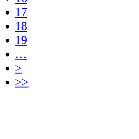
17
18
19
…
>
>>