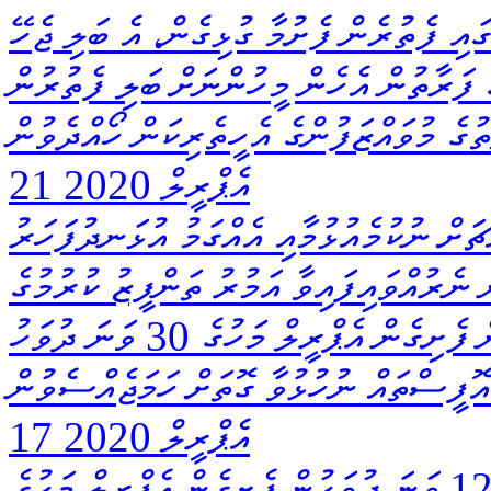
ކެއްގައި ފެތުރެން ފެށުމާ ގުޅިގެން، އެ ބަލި ޖެހޭ
 ފަރާތުން އެހެން މީހުންނަށް ބަލި ފެތުރުން
ތުގެ މުވައްޒަފުންގެ އެހީތެރިކަން ހޯއްދެވުން
21 އެޕްރީލް 2020
ޗަށް ނުކުމެއުޅުމާއި އެއްގަމު އުޅަނދުފަހަރު
ނެރުއްވައިފައިވާ އަމުރު ތަންފީޒު ކުރުމުގެ
ގޮތުން 2020 އެޕްރީލް މަހުގެ 19 ވަނަ ދުވަހުން ފެށިގެން އެޕްރީލް މަހުގެ 30 ވަނަ ދުވަހު
ޮފީސްތައް ނުހުޅުވާ ގޮތަށް ހަމަޖެއްސެވުން
17 އެޕްރީލް 2020
ކޮވިޑް- 19 އާ ގުޅިގެން 2020 އެޕްރީލް މަހުގެ 12 ވަނަ ދުވަހުން ފެށިގެން އެޕްރީލް މަހުގެ