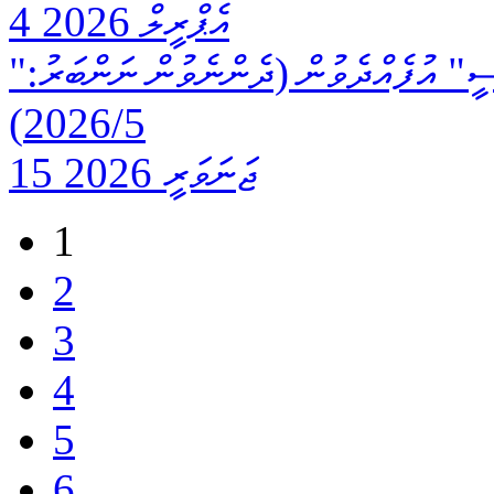
4 އެޕްރީލް 2026
"މޯލްޑިވްސް ނޭޝަނަލް އެންޓި ޑޯޕިންގ އެޖެންސީ" އުފެއްދެވުން (ދެންނެވުން ނަންބަރު:
2026/5)
15 ޖަނަވަރީ 2026
1
2
3
4
5
6