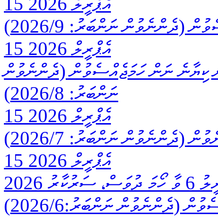
15 އެޕްރީލް 2026
ް (ދެންނެވުން ނަންބަރު: 2026/9)
15 އެޕްރީލް 2026
ް ކިޔާނެ ނަން ހަމަޖެއްސެވުން (ދެންނެވުން
ނަންބަރު: 2026/8)
15 އެޕްރީލް 2026
ް (ދެންނެވުން ނަންބަރު: 2026/7)
15 އެޕްރީލް 2026
2026 އެޕްރީލު 5 ވާ އާދީއްތަ ދުވަހާއި، 2026 އެޕްރީލު 6 ވާ ހޯމަ ދުވަސް، ސަރުކާރު
ުން (ދެންނެވުން ނަންބަރު:2026/6)