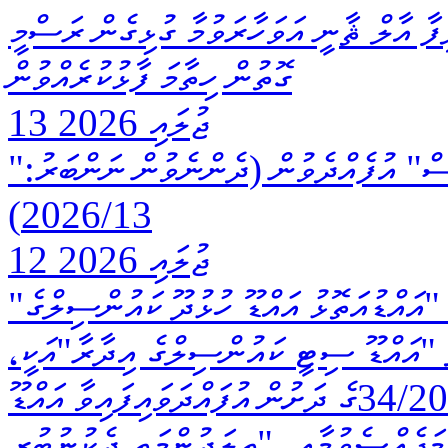
ފާ އާލް ޘާނީ އަވަހާރަވުމާ ގުޅިގެން ރަސްމީ
ގޮތުން ހިތާމަ ފާޅުކުރެއްވުން
13 ޖުލައި 2026
"ގްރޭޓަރ މާލެ ޓްރާންސްޕޯޓް އެންޑް މޮބިލިޓީ އޮފީސް" އުފެއްދެވުން (ދެންނެވުން ނަންބަރު:
2026/13)
12 ޖުލައި 2026
"އައްޑުއަތޮޅު އައްޑޫ މީދޫ ކައުންސިލްގެ އިދާރާ"އާއި "އައްޑުއަތޮޅު އައްޑޫ ހުޅުދޫ ކައުންސިލްގެ
ާ "އައްޑޫ ސިޓީ ކައުންސިލްގެ އިދާރާ"އަކީ،
ރައީސުލްޖުމްހޫރިއްޔާގެ ޤަރާރު ނަންބަރު 34/2025ގެ ދަށުން އުފައްދަވައިފައިވާ އައްޑޫ
މަޖެއްސެވުމާއި، "ތިލަދުންމަތީ ދެކުނުބުރީ