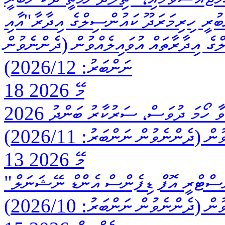
ބުރީ ހިރިމަރަދޫ ކައުންސިލްގެ އިދާރާ"އާއި
ްގެ އިދާރާތައް އުވައިލެއްވުން (ދެންނެވުން
ނަންބަރު: 2026/12)
18 މޭ 2026
2026 މޭ 24 ވާ އާދީއްތަ ދުވަހާއި، 2026 މޭ 25 ވާ ހޯމަ ދުވަސް، ސަރުކާރު ބަންދު
 (ދެންނެވުން ނަންބަރު: 2026/11)
13 މޭ 2026
"މިނިސްޓްރީ އޮފް ޑިފެންސް"ގެ ނަން، "މިނިސްޓްރީ އޮފް ޑިފެންސް އެންޑް ނޭޝަނަލް
ދެންނެވުން ނަންބަރު: 2026/10)