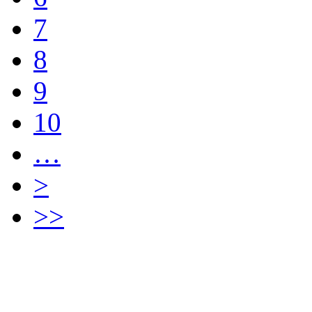
7
8
9
10
…
>
>>