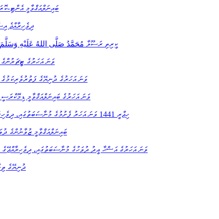
ބައިނަލްއަޤްވާމީ އެންޓި-ކޮރ
ދިވެހިރާއްޖެ އިސ
ކީރިތި ރަސޫލާ مُحَمَّدُ صَلَّى اللهُ عَلَيْهِ وَسَلَّم
2019 ވަނަ އަހަރުގެ ޓީޗަރުނ
2019 ވަނަ އަހަރުގެ ދުނިޔޭގެ ފަތުރުވެރިކަމު
2019 ވަނަ އަހަރުގެ ބައިނަލްއަޤްވާމީ ޑިމޮކްރ
ހިޖްރީ 1441 ވަނަ އަހަރު ފެށުމުގެ މުނާސަބަތުގައި، ދިވެހިރާއްޖޭގެ ރައްޔިތުންނަށް ރައީސުލްޖުމްހޫރިއްޔާ އިބްރާހީމް މުޙައްމަދު ޞާލިޙް ފޮނުއްވި ތަހުނިޔާގެ ޚިޠާބު
ބައިނަލްއަޤްވާމީ ޒުވާނުންގެ ދުވ
1440 ވަނަ އަހަރުގެ އަޟްޙާ ޢީދު ދުވަހުގެ މުނާސަބަތުގައި، ދިވެހިރާއްޖޭގެ
ދުނިޔޭގެ ތިމ