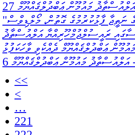
ަލްއުސްތާޛު މައުމޫން ޢަބްދުލްޤައްޔޫމް
"ކްރިކެޓް ސީން"ގެ ފުރަތަމަ ސުވާލު މުބާރާތުގެ ނަތީޖާ ފާޅުކުރުމުގެ ގޮތުން، މޯލްޑިވްސް
ސާގައި ރައީސުލްޖުމްހޫރިއްޔާ އަލްއުސްތާޛު
ައުމޫން ޢަބްދުލްޤައްޔޫމް ދެއްކެވި ވާހަކަފުޅު
އަލްއުސްތާޛު މައުމޫން ޢަބްދުލްޤައްޔޫމް
<<
<
…
221
222