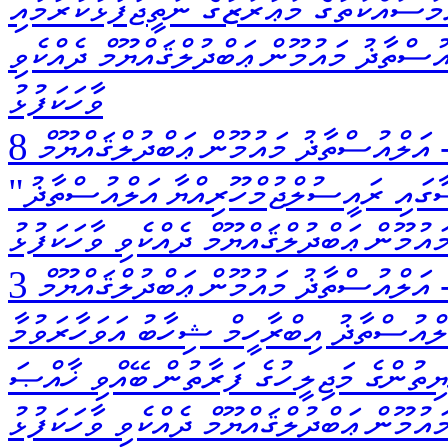
ތްތެރިމަސައްކަތުގެ މަޢުރަޒުގެ ނަތީޖާފާޅުކުރުމާއި
ުސްތާޛު މައުމޫން ޢަބްދުލްޤައްޔޫމް ދެއްކެވި
ވާހަކަފުޅު
އަލްއުސްތާޛު މައުމޫން ޢަބްދުލްޤައްޔޫމް
"ތާނަ ޓައިޕްރައިޓަރ" ތަޢާރުފް ކުރެއްވުމުގެ ޖަލްސާގައި ރައީސުލްޖުމްހޫރިއްޔާ އަލްއުސްތާޛު
ައުމޫން ޢަބްދުލްޤައްޔޫމް ދެއްކެވި ވާހަކަފުޅު
އަލްއުސްތާޛު މައުމޫން ޢަބްދުލްޤައްޔޫމް
ލްއުސްތާޛު އިބްރާހީމް ޝިހާބު އަވަހާރަވުމާ
ޔިތުންގެ މަޖިލީހުގެ ފަރާތުން ބޭއްވި ޚާއްޞަ
ުމޫން ޢަބްދުލްޤައްޔޫމް ދެއްކެވި ވާހަކަފުޅު