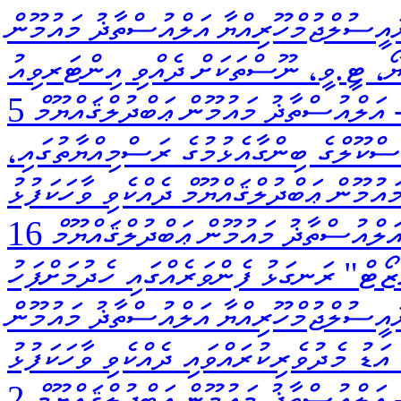
ައީސުލްޖުމްހޫރިއްޔާ އަލްއުސްތާޛު މައުމޫން
ިޔޯ، ޓީ.ވީ، ނޫސްތަކަށް ދެއްވި އިންޓަރވިއު
އަލްއުސްތާޛު މައުމޫން ޢަބްދުލްޤައްޔޫމް
 4 ވަނަ ޕްރައިމަރީ ސްކޫލްގެ ބިންގާއެޅުމުގެ ރަސްމިއްޔާތުގައި،
ުމޫން ޢަބްދުލްޤައްޔޫމް ދެއްކެވި ވާހަކަފުޅު
ަލްއުސްތާޛު މައުމޫން ޢަބްދުލްޤައްޔޫމް
ޯޓް" ރަނގަޅު ފެންވަރެއްގައި ހެދުމަށްފަހު
ރައީސުލްޖުމްހޫރިއްޔާ އަލްއުސްތާޛު މައުމޫން
 އަޑު މެދުވެރިކުރައްވައި ދެއްކެވި ވާހަކަފުޅު
އަލްއުސްތާޛު މައުމޫން ޢަބްދުލްޤައްޔޫމް