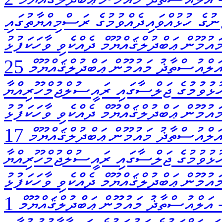
ނުގެ ހުޅުއްވައިދެއްވުމުގެ ރަސްމިއްޔާތުގައި
ުމޫން ޢަބްދުލްޤައްޔޫމް ދެއްކެވި ވާހަކަފުޅު
ަލްއުސްތާޛު މައުމޫން ޢަބްދުލްޤައްޔޫމް
ުޅުވުމުގެ ޖަލްސާގައި ރައީސުލްޖުމްހޫރިއްޔާ
އުމޫން ޢަބްދުލްޤައްޔޫމް ދެއްކެވި ވާހަކަފުޅު
ަލްއުސްތާޛު މައުމޫން ޢަބްދުލްޤައްޔޫމް
ުޅުވުމުގެ ޖަލްސާގައި ރައީސުލްޖުމްހޫރިއްޔާ
އުމޫން ޢަބްދުލްޤައްޔޫމް ދެއްކެވި ވާހަކަފުޅު
އަލްއުސްތާޛު މައުމޫން ޢަބްދުލްޤައްޔޫމް