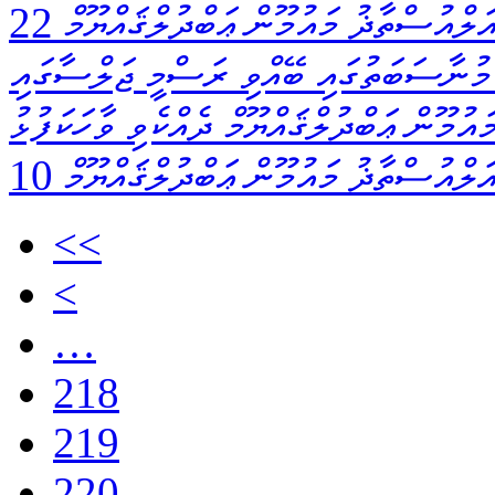
ަލްއުސްތާޛު މައުމޫން ޢަބްދުލްޤައްޔޫމް
ަހުގެ މުނާސަބަތުގައި ބޭއްވި ރަސްމީ ޖަލްސާގައި
ުމޫން ޢަބްދުލްޤައްޔޫމް ދެއްކެވި ވާހަކަފުޅު
ަލްއުސްތާޛު މައުމޫން ޢަބްދުލްޤައްޔޫމް
<<
<
…
218
219
220