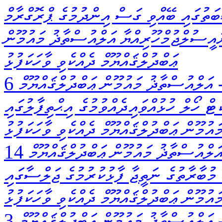
ަތުގައި ބޭއްވި ގަސް އިންދުމުގެ ޕްރޮގްރާމް
ައީސުލްޖުމްހޫރިއްޔާ އަލްއުސްތާޛު މައުމޫން
ޢަބްދުލްޤައްޔޫމް ދެއްކެވި ވާހަކަފުޅު
އަލްއުސްތާޛު މައުމޫން ޢަބްދުލްޤައްޔޫމް
ޓް ހޯލް ހުޅުއްވައިދެއްވުމުގެ އިޙްތިފާލުގައި
ުމޫން ޢަބްދުލްޤައްޔޫމް ދެއްކެވި ވާހަކަފުޅު
ަލްއުސްތާޛު މައުމޫން ޢަބްދުލްޤައްޔޫމް
ްއާން ކިޔެވުމުގެ މުބާރާތުގެ ނަތީޖާ ފާޅުކުރުމުގެ ޖަލްސާގައި
ުމޫން ޢަބްދުލްޤައްޔޫމް ދެއްކެވި ވާހަކަފުޅު
އަލްއުސްތާޛު މައުމޫން ޢަބްދުލްޤައްޔޫމް