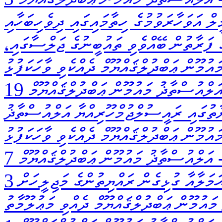
ް އަވަހާރަވުމުގެ ހިތާމައިގައި ދިވެހިބަހާއި
ެ ފަރާތުން ބޭއްވެވި ތައުބީނުގެ ޖަލްސާގައި،
ުމޫން ޢަބްދުލްޤައްޔޫމް ދެއްކެވި ވާހަކަފުޅު
ަލްއުސްތާޛު މައުމޫން ޢަބްދުލްޤައްޔޫމް
ާތުގައި ރައީސުލްޖުމްހޫރިއްޔާ އަލްއުސްތާޛު
ައުމޫން ޢަބްދުލްޤައްޔޫމް ދެއްކެވި ވާހަކަފުޅު
އަލްއުސްތާޛު މައުމޫން ޢަބްދުލްޤައްޔޫމް
3 ނޮވެމްބަރ 1988 ގައި ހިންގި ޢުދުވާނީ ޙަމަލާއާ ގުޅިގެން ރައްޔިތުންގެ މަޖިލީހަށް
ައުމޫން ޢަބްދުލްޤައްޔޫމް ދެއްވި މަޢުލޫމާތު