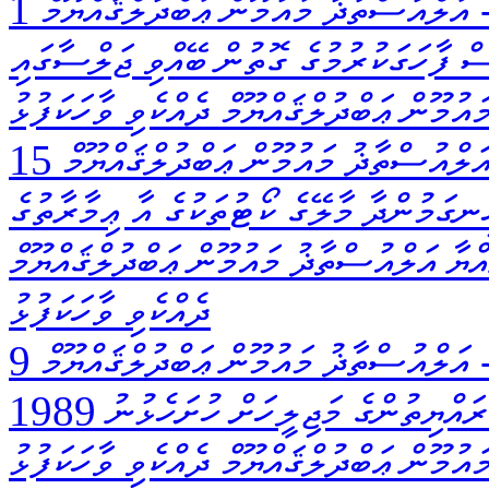
އަލްއުސްތާޛު މައުމޫން ޢަބްދުލްޤައްޔޫމް
ސް ފާހަގަކުރުމުގެ ގޮތުން ބޭއްވި ޖަލްސާގައި
ުމޫން ޢަބްދުލްޤައްޔޫމް ދެއްކެވި ވާހަކަފުޅު
ަލްއުސްތާޛު މައުމޫން ޢަބްދުލްޤައްޔޫމް
ަމުންދާ މާލޭގެ ކޯޓުތަކުގެ އާ ޢިމާރާތުގެ
ްޔާ އަލްއުސްތާޛު މައުމޫން ޢަބްދުލްޤައްޔޫމް
ދެއްކެވި ވާހަކަފުޅު
އަލްއުސްތާޛު މައުމޫން ޢަބްދުލްޤައްޔޫމް
1989 ވަނަ އަހަރަށް ލަފާކުރި ދައުލަތުގެ ބަޖެޓް، ރައްޔިތުންގެ މަޖިލީހަށް ހުށަހެޅުނު
ުމޫން ޢަބްދުލްޤައްޔޫމް ދެއްކެވި ވާހަކަފުޅު