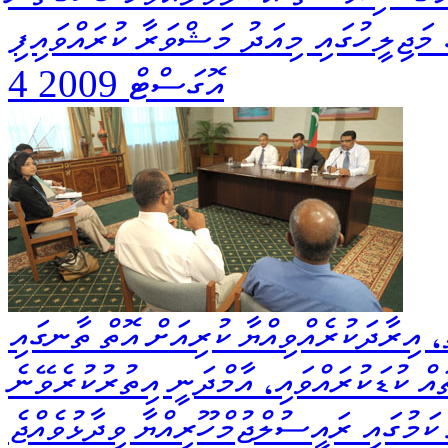
 މަޖިލީހުގައި މިއަދު މަޝްވަރާ ކުރައްވައިފި
4 އޮގަސްޓް 2009
 އިރާދަކުރެއްވިއްޔާ ކުރިއަށް އޮތް ތާނގައި
ް ކުޑަކުރައްވައި، އާމްދަނީ އިތުރުކުރެވޭނެ
 ކަމުގައި ރައީސުލްޖުމްހޫރިއްޔާ ވިދާޅުވެއްޖެ