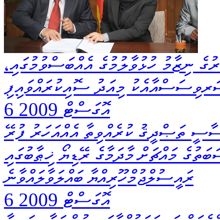
ުގެ ނިޒާމު ހުޅުވާލުމުގެ އެއްބަސްވުމުގައި،
ަރވިސަސްއާއެކު މިއަދު ސޮއިކުރައްވައިފި
6 އޮގަސްޓް 2009
ސާސީ ތަޞްދީޤު ކުރެއްވިތާ އެއްއަހަރު ފުރޭ
ބަތުގެ މައްޗަށް މާދަމާގެ ރޭޑިޔޯ ޚިޠާބުގައި
ރައީސުލްޖުމްހޫރިއްޔާ ބައްލަވާލައްވާނެ
6 އޮގަސްޓް 2009