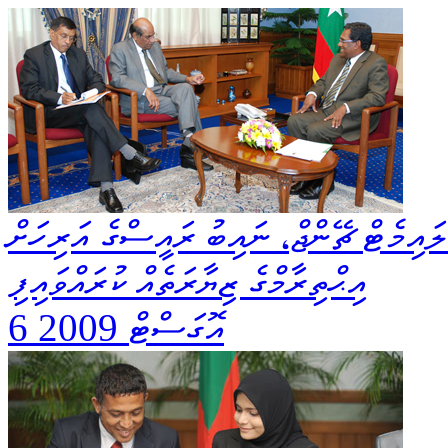
ލައިމެޓް ޗޭންޖް، ނައިބު ރައީސްގެ އަރިހަށް
އިޙްތިރާމްގެ ޒިޔާރަތެއް ކުރައްވައިފި
6 އޮގަސްޓް 2009