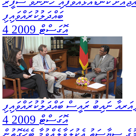
ޖެއަށް ކަނޑައަޅުއްވާފައި ހުންނަވާ ސަފީރާ
ބައްދަލުކުރައްވައިފި
4 އޮގަސްޓް 2009
އަރއާ ނައިބު ރައީސް ބައްދަލުކުރައްވައިފި
4 އޮގަސްޓް 2009
މުގެ ސިޔާސަތު އެކުލަވާލެއްވުމާ ބެހޭގޮތުން