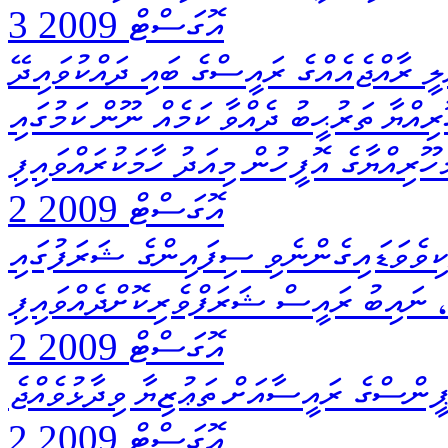
3 އޮގަސްޓް 2009
ީ ރާއްޖެއެއްގެ ރައީސްގެ ބައި ދައްކުވައިދޭ
އްޔާ ތަރުޙީބު ދެއްވާ ކަމެއް ނޫން ކަމުގައި
ޫރިއްޔާގެ އޮފީހުން މިއަދު ހާމަކުރައްވައިފި
2 އޮގަސްޓް 2009
ކިވެވަޑައިގެންނެވި ސިފައިންގެ ޝަރަފުގައި
، ނައިބު ރައީސް ޝަރަފްވެރިކޮށްދެއްވައިފި
2 އޮގަސްޓް 2009
ޕީންސްގެ ރައީސާއަށް ތަޢުޒިޔާ ވިދާޅުވެއްޖެ
2 އޮގަސްޓް 2009