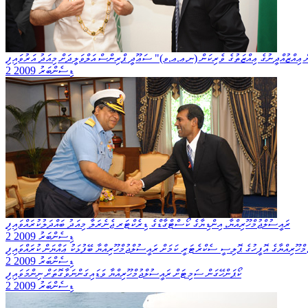
 ޢިއްޒުއްދީނުގެ ޢިއްޒަތުގެ ވެރިކަން (ނ.ޢ.ޢ.ވ)" ސަޢޫދީ ޕްރިންސް އަލްވަލީދަށް މިއަދު އަރުވައިފި
2 ޑިސެންބަރު 2009
ރައީސުލްޖުމްހޫރިއްޔާ، އިންޑިޔާގެ ކޯސްޓްގާޑްގެ ޑިރެކްޓަރ ޖެނެރަލާ މިއަދު ބައްދަލުކުރައްވައިފި
2 ޑިސެންބަރު 2009
ްހޫރިއްޔާގެ އޮފީހުގެ ޕޮލިސީ ސެކްރެޓަރީ ކަމަށް ރައީސުލްޖުމްހޫރިއްޔާ ބޭފުޅަކު ޢައްޔަން ކުރައްވައިފި
2 ޑިސެންބަރު 2009
ކޯޕަންހޭގަން ސަމިޓަށް ރައީސުލްޖުމްހޫރިއްޔާ ވަޑައިގަންނަވާގޮތަށް ނިންމަވައިފި
2 ޑިސެންބަރު 2009