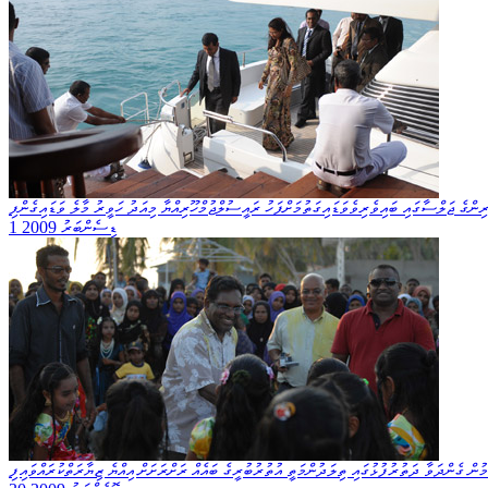
ރިންގެ ޖަލްސާގައި ބައިވެރިވެވަޑައިގަތުމަށްފަހު ރައީސުލްޖުމްހޫރިއްޔާ މިއަދު ހަވީރު މާލެ ވަޑައިގެންފި
1 ޑިސެންބަރު 2009
ުން ގެންދަވާ ދަތުރުފުޅުގައި ތިލަދުންމަތީ އުތުރުބުރީގެ ބައެއް ރަށްރަށަށް އިއްޔެ ޒިޔާރަތްކުރައްވައިފި