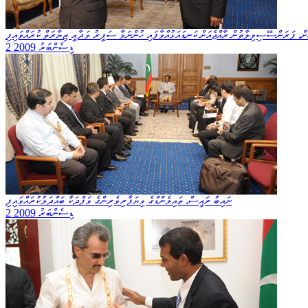
ށް، ފަރަންސޭސިވިލާތުން ރާއްޖެއަށް ކަނޑައަޅުއްވާފައި ހުންނަވާ ސަފީރު ވަދާޢީ ޒިޔާރަތް ކުރައްވައިފި
2 ޑިސެންބަރު 2009
ނައިބު ރައީސް، ތައިލެންޑްގެ ވިޔަފާރިވެރިންގެ ވަފްދަކާ ބައްދަލުކުރައްވައިފި
2 ޑިސެންބަރު 2009