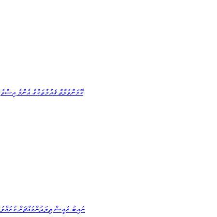
ކޮމަންވެލްތް ޤައުމުތަކުގެ އެންމެ އިސްވެ
ނައިބު ރައީސް ތިލަދުންމައްޗަށް ކުރައްވަމ