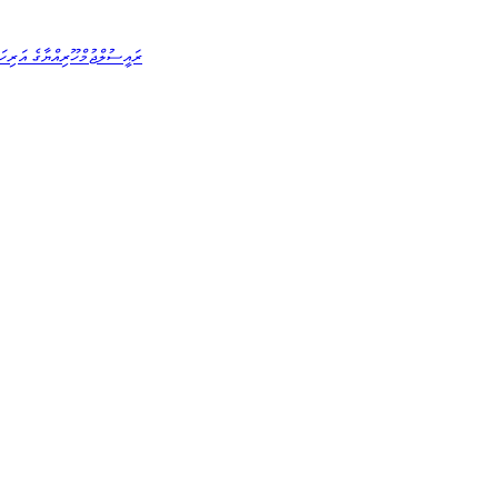
ރައީސުލްޖުމްހޫރިއްޔާގެ އަރިހަ