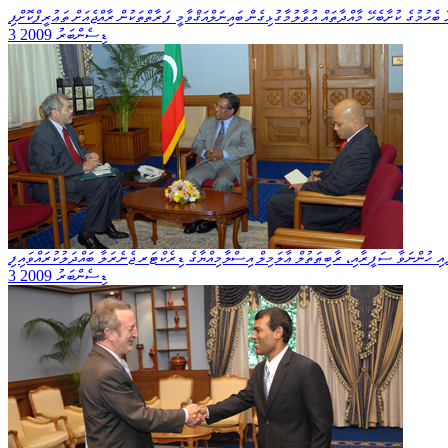
 ބެހުމުގެ ކުށާބެހޭ މާއްދާތައް އުވާލުމާގުޅިގެން ބައިނަލްއަޤްވާމީ ފަރާތްތަކުން ރާއްޖެއަށް ތަޢުރީފްކޮށްފި
3 ޑިސެންބަރު 2009
އި ހުންނަވާ ސަފީރާއި، ރާބިޠަތުލް ޢާލަމިލް އިސްލާމިއްޔާގެ ޑިރެކްޓަރ ޖެނެރަލާ ބައްދަލުކުރައްވައިފި
3 ޑިސެންބަރު 2009