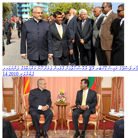
ޯރ ލެސްތޭގެ ރައީސް ޑޮކްޓަރ ޜޮޒޭ ރާމޮސް-ހޯތާއަށް މާލެއިން ވަރަށް ހޫނު މަރްޙަބާއެއް ދަންނަވައިފި
14 ފެބުރުވަރީ 2010