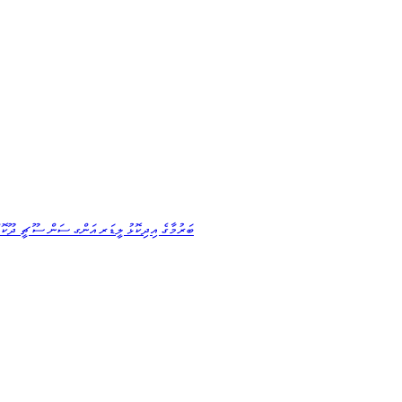
ބަރުމާގެ އިދިކޮޅު ލީޑަރ އަންގ ސަން ސޫ ޗީ ދޫކޮށް