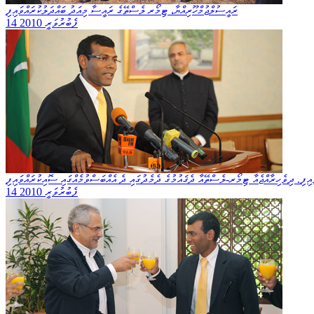
ރައީސުލްޖުމްހޫރިއްޔާ، ޓިމޯރ ލެސްތޭގެ ރައީސާ މިއަދު ބައްދަލުކުރައްވައިފި
14 ފެބުރުވަރީ 2010
ފި. ދިވެހިރާއްޖެއާ ޓިމޯރ-ލެސްތޭއާ ދެޤައުމުގެ ދެމެދުގައި ދެ އެއްބަސްވުމެއްގައި ސޮއިކުރައްވައިފި
14 ފެބުރުވަރީ 2010