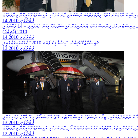
ބާއިން ރާއްޖެއަށް އެތައް ފިލާވަޅުތަކެއް ދަސްކުރެވިދާނެ ކަމުގައި ރައީސުލްޖުމްހޫރިއްޔާ ވިދާޅުވެއްޖެ
14 ފެބުރުވަރީ 2010
ދިވެހިރާއްޖޭގެ އިޤްތިޞާދަށް ކުރިމަތިވެފައިވާ ދަތިތައް ޙައްލު ކުރުމަށް އޭޝިއަން ޑިވެލޮޕްމަންޓް ބޭންކުން ދެލޯނެއް ނެގުމުގެ އެގްރީމަންޓްގައި، ދިވެހި ސަރުކާރުގެ ފަރާތުން ސޮއިކުރެއްވުމުގެ ޤާނޫނީ ހުއްދަ، މިނިސްޓަރ އޮފް ފިނޭންސް އެންޑް ޓްރެޜަރީއަށް ރައީސުލްޖުމްހޫރިއްޔާ ދެއްވައިފި – 14 ފެބްރުއަރީ
2010 (އާދީއްތަ)
14 ފެބުރުވަރީ 2010
ރައީސުލްޖުމްހޫރިއްޔާ، "އިސްލާމިކް ފެއަރ 2010" ހުޅުއްވައިދެއްވައިފި
13 ފެބުރުވަރީ 2010
ަމާނަ ދަތުރުފުޅެއްގައި، ޓިމޯރ ލެސްތޭގެ ރައީސް ޑޮކްޓަރ ޜޮޒޭ ރާމޮސް-ހޯތާ މިރޭ ރާއްޖެ ވަޑައިގެންފި
13 ފެބުރުވަރީ 2010
ި އަވަހަށް އިތުރު ގޮތްތަކެއް އަޅުގަނޑުމެންނަށް ހޯދިދާނެ ކަމުގައި ރައީސުލްޖުމްހޫރިއްޔާ ވިދާޅުވެއްޖެ
12 ފެބުރުވަރީ 2010