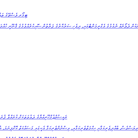
ޓިމޯރ ލެސްތޭގެ ތަޖުރި
ރައީސުލްޖުމްހޫރިއްޔާގެ ދަޢުވަތަކަށް ކުރައްވާ ފުރ
ވިޔަސްވެސް، ބުއްދިވެރިކަމާއި ޙިކްމަތްތެރިކަމާއި، ވިސްނުންތެރިކަމާ އެކީގައި މަސައްކަތް ކޮށްފިނަމަ، ދާދ