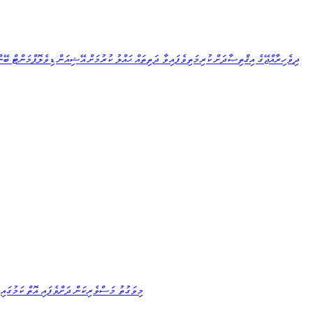
މިވަގުތު މަސްވެރިކަން ދަށްވެފައި އޮތް ކަމުގައި