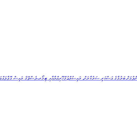
ލުމަށް ބަރުމާގެ އަސްކަރީ ސަރުކާރަށް، ރައީސުލްޖުމްހޫރިއްޔާއާއި ޓިމޯރ-ލެސްތޭގެ ރައީސް ގޮވާލައްވައި