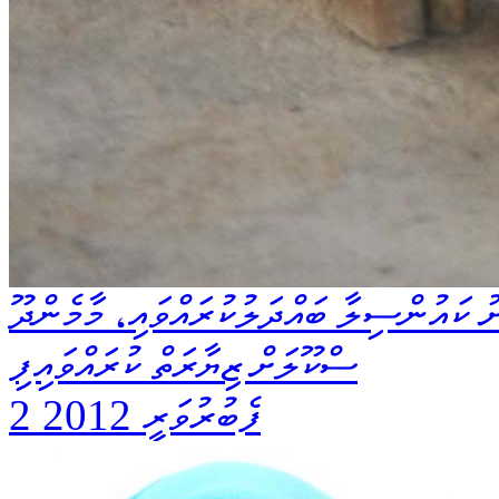
ު ކައުންސިލާ ބައްދަލުކުރައްވައި، މާމެންދޫ
ސްކޫލަށް ޒިޔާރަތް ކުރައްވައިފި
2 ފެބުރުވަރީ 2012