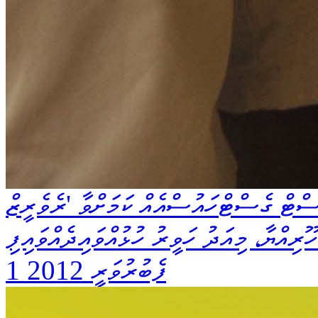
ިސްޓް ގެސްޓްހައުސްއެއް ކަމަށްވާ 'ރެވެރީޒް
ރިއްޔާ، މިއަދު ހަވީރު ހުޅުއްވައިދެއްވައިފި
1 ފެބުރުވަރީ 2012