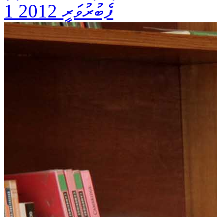
1 ފެބުރުވަރީ 2012