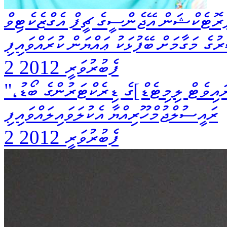
ޮޓެކްޝަން އޭޖެންސީގެ ޗީފް އެގްޒެކެޓިވް
ުގެ މަގާމަށް ބޭފުޅަކު ޢައްޔަން ކުރައްވައިފި
2 ފެބުރުވަރީ 2012
"ފުވައްމުލަކު ޑިވެލޮޕްމަންޓް ކޯޕަރޭޝަން ޕްރައިވެޓް ލިމިޓެޑް]ގެ ޑިރެކްޓަރުންގެ ބޯޑު،
ރައީސުލްޖުމްހޫރިއްޔާ އެކުލަވައިލައްވައިފި
2 ފެބުރުވަރީ 2012