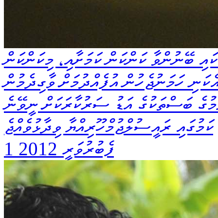
ކައި ބޭނުންވާ ކަންކަން ކަމަށާއި، މިކަންކަން
އި ހަމައެކަނި ހަމަނުޖެހުން އުފެއްދުމަށް ވާގިދެމުން
ުމުގެ ބަސްތަކުގެ އަޑު ސަރުކާރަކަށް ނީވޭނެ
ކަމުގައި ރައީސުލްޖުމްހޫރިއްޔާ ވިދާޅުވެއްޖެ
1 ފެބުރުވަރީ 2012