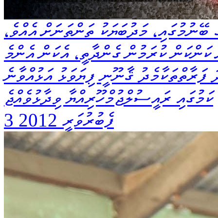
ޭނުމުގައި، މަދުބަޔަކު ތަންތަނަށް އެއްވެ،
 ކަންކަން ކުރަމުން ގެންދާތީ، އެކަން އެންމެ
ަ ފަރާތްތަކާމެދު ޤާނޫނީ ފިޔަވަޅު އަޅުއްވާނެ
ކަމުގައި ރައީސުލްޖުމްހޫރިއްޔާ ވިދާޅުވެއްޖެ
3 ފެބުރުވަރީ 2012