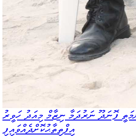
މަތީ ފޮނަދޫ ނަރުދަމާ ނިޒާމް މިއަދު ހަވީރު
އިފްތިތާޙުކޮށްދެއްވައިފި