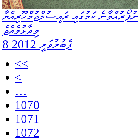
ުފޯރުއްވާނެ ކަމުގައި ރައީސުލްޖުމްހޫރިއްޔާ
ވިދާޅުވެއްޖެ
8 ފެބުރުވަރީ 2012
<<
<
…
1070
1071
1072