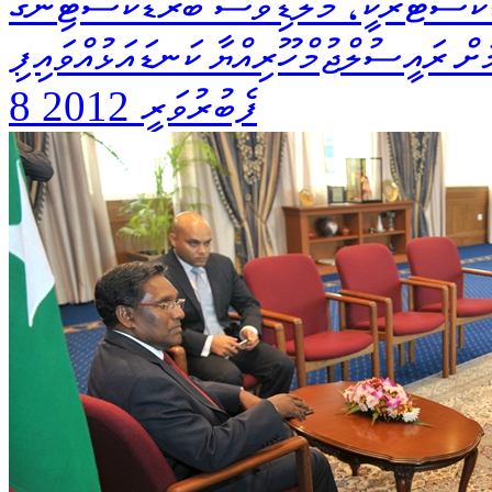
ްކާސްޓަރަކީ، މޯލްޑިވްސް ބްރޯޑްކާސްޓިންގ
ށް ރައީސުލްޖުމްހޫރިއްޔާ ކަނޑައަޅުއްވައިފި
8 ފެބުރުވަރީ 2012