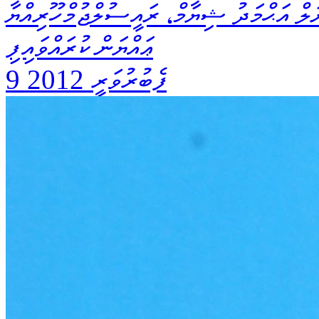
ލް އަޙްމަދު ޝިޔާމް، ރައީސުލްޖުމްހޫރިއްޔާ
ޢައްޔަން ކުރައްވައިފި
9 ފެބުރުވަރީ 2012