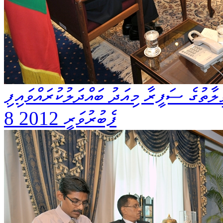
ާތުގެ ސަފީރާ މިއަދު ބައްދަލުކުރައްވައިފި
8 ފެބުރުވަރީ 2012