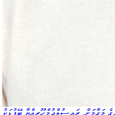
ެ މަގާމަށް، ރައީސުލްޖުމްހޫރިއްޔާ ބޭފުޅަކު