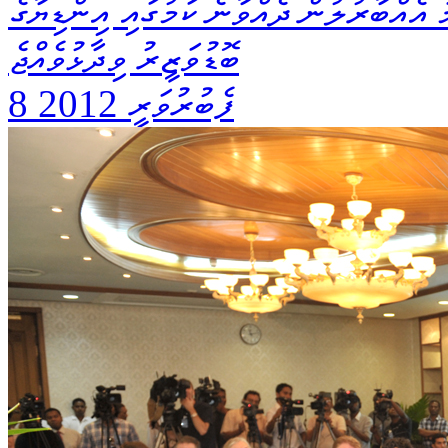
އެއްބާރުލުން ދެއްވާނެ ކަމުގައި އިންޑިޔާގެ
ބޮޑުވަޒީރު ވިދާޅުވެއްޖެ
8 ފެބުރުވަރީ 2012