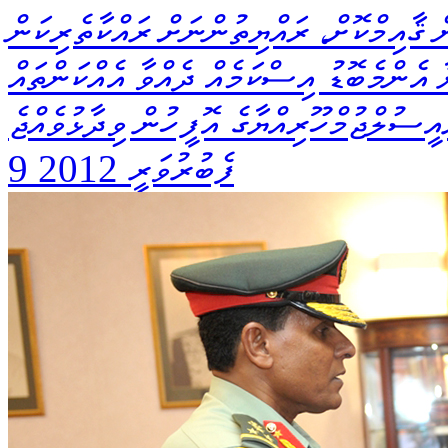
ް ޤާއިމްކޮށް، ރައްޔިތުންނަށް ރައްކާތެރިކަން
 އެންމެބޮޑު އިސްކަމެއް ދެއްވާ އެއްކަންތައް
އީސުލްޖުމްހޫރިއްޔާގެ އޮފީހުން ވިދާޅުވެއްޖެ
9 ފެބުރުވަރީ 2012