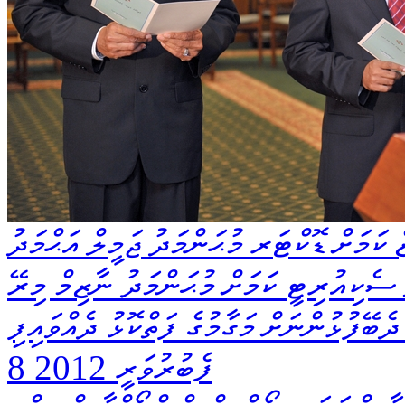
ކަމަށް ޑޮކްޓަރ މުޙަންމަދު ޖަމީލް އަޙްމަދު
ެކިއުރިޓީ ކަމަށް މުޙަންމަދު ނާޒިމް މިރޭ
ދެބޭފުޅުންނަށް މަގާމުގެ ފަތްކޮޅު ދެއްވައިފި
8 ފެބުރުވަރީ 2012