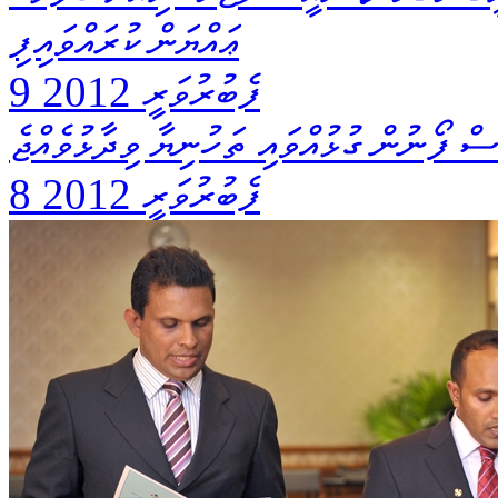
ޢައްޔަން ކުރައްވައިފި
9 ފެބުރުވަރީ 2012
ް ފޯނުން ގުޅުއްވައި ތަހުނިޔާ ވިދާޅުވެއްޖެ
8 ފެބުރުވަރީ 2012