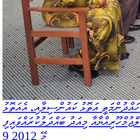
ައްދުންމަތީ އަތޮޅު ކައުންސިލާއި، އެއަތޮޅު
ުމްހޫރިއްޔާއާ މިއަދު ބައްދަލުކުރައްވައިފި
9 މޭ 2012