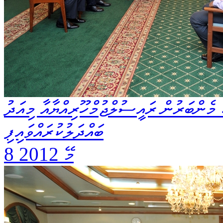
 މެންބަރުން ރައީސުލްޖުމްހޫރިއްޔާއާ މިއަދު
ބައްދަލުކުރައްވައިފި
8 މޭ 2012