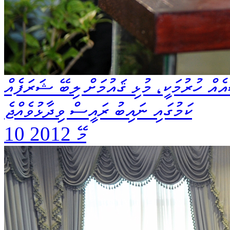
އެއް ހުރުމަކީ، މުޅި ޤައުމަށް ލިބޭ ޝަރަފެއް
ކަމުގައި ނައިބު ރައީސް ވިދާޅުވެއްޖެ
10 މޭ 2012