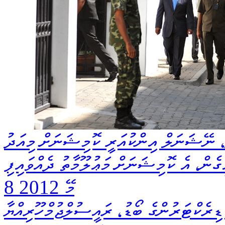
ު، ނޭޝަނަލް އިންކުއަރީ ކޮމިޝަނަށް މިއަދު
ިގެން، އެ ކޮމިޝަނަށް މަޢުލޫމާތު ދެއްވައިފި
8 މޭ 2012
ިރެކްޓަރުންގެ ބޯޑު، ރައީސުލްޖުމްހޫރިއްޔާ