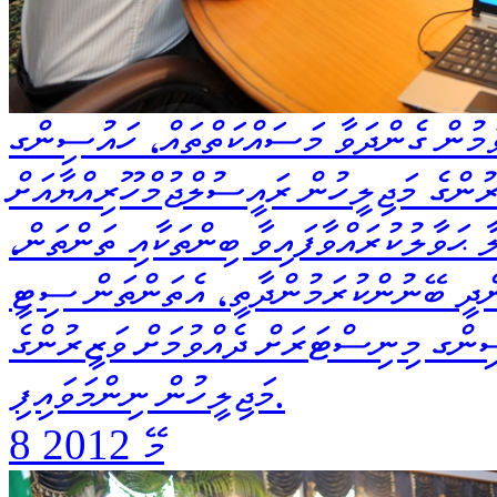
މުން ގެންދަވާ މަސައްކަތްތައް، ހައުސިންގ
ުންގެ މަޖިލީހުން ރައީސުލްޖުމްހޫރިއްޔާއަށް
ޙަވާލުކުރައްވާފައިވާ ބިންތަކާއި ތަންތަން،
ދީ ބޭނުންކުރަމުންދާތީ، އެތަންތަން ސިޓީ
ިންގ މިނިސްޓަރަށް ދެއްވުމަށް ވަޒީރުންގެ
މަޖިލީހުން ނިންމަވައިފި.
8 މޭ 2012