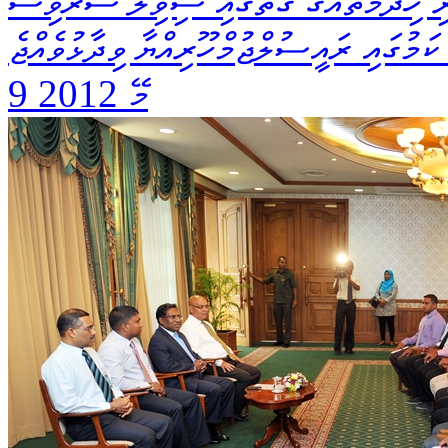
ރި ޚިދްމަތެއްގެ ގޮތުގައި ސިވިލް ސަރވިސް
 ކަމުގައި ރައީސުލްޖުމްހޫރިއްޔާ ވިދާޅުވެއްޖެ
9 މޭ 2012