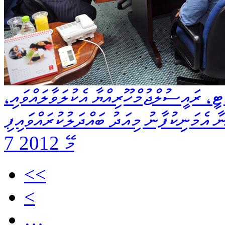
ީ، ރައީސުލްޖުމްހޫރިއްޔާ އެކުލަވާލައްވައި،
ާ އެމަނިކުފާނު މިއަދު ބައްދަލުކުރައްވައިފި
7 މޭ 2012
<<
<
…