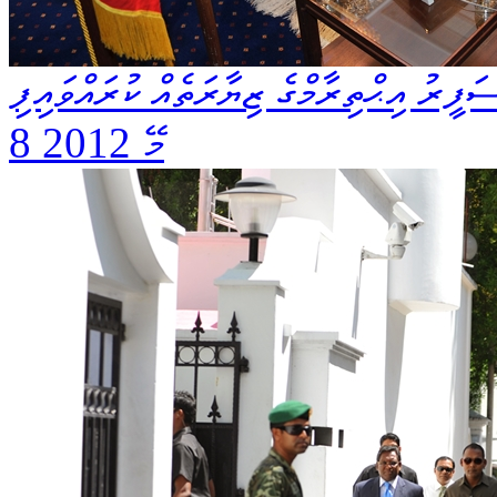
ަފީރު އިޙްތިރާމްގެ ޒިޔާރަތެއް ކުރައްވައިފި
8 މޭ 2012