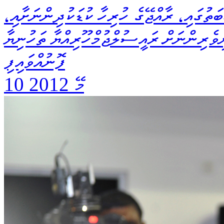
ަތުގައި، ރާއްޖޭގެ ހުރިހާ ކުޑަކުދިންނަށާއި،
ިވެރިންނަށް ރައީސުލްޖުމްހޫރިއްޔާ ތަހުނިޔާ
ފޮނުއްވައިފި
10 މޭ 2012