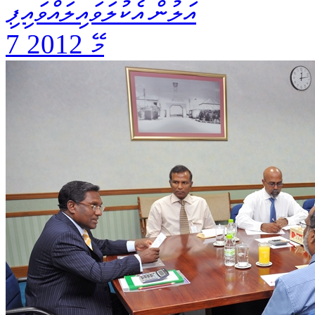
އަލުން އެކުލަވައިލައްވައިފި
7 މޭ 2012