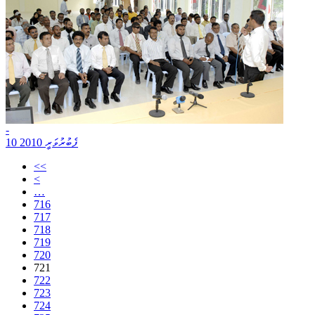
-
10 ފެބުރުވަރީ 2010
<<
<
…
716
717
718
719
720
721
722
723
724