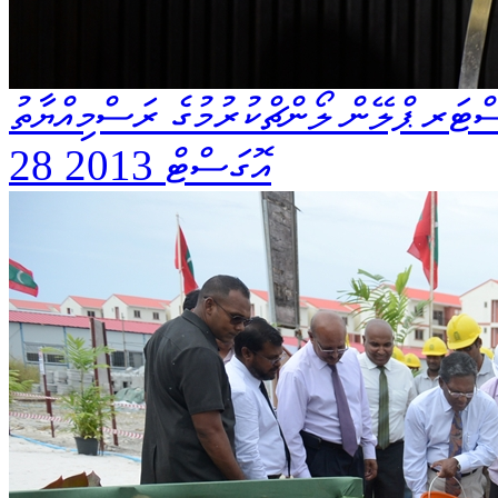
ސްޓަރ ޕްލޭން ލޯންޗްކުރުމުގެ ރަސްމިއްޔާތު
28 އޮގަސްޓް 2013