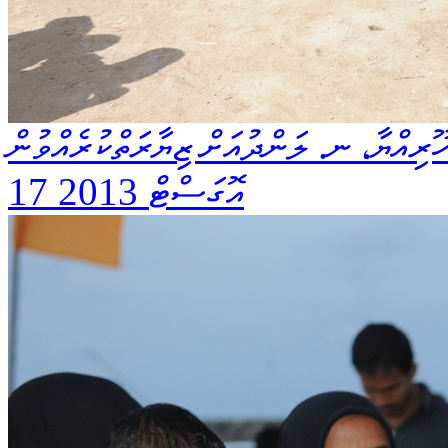
ޫރިއްޔާ، ނ. ލަންދުއަށް ޒިޔާރަތްކުރެއްވުން
17 އޮގަސްޓް 2013