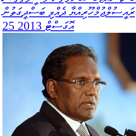
ރައީސުލްޖުމްހޫރިއްޔާ ދެއްވި ބަސްދީގަތުން
25 އޮގަސްޓް 2013