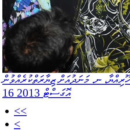
ޫރިއްޔާ، ނ. މަނަދުއަށް ޒިޔާރަތްކުރެއްވުން
16 އޮގަސްޓް 2013
<<
<