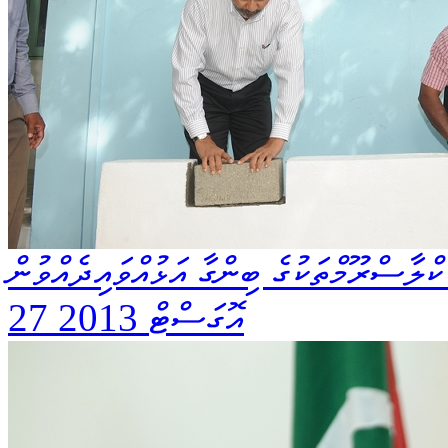
ކްލާސްރޫމްތަކުގެ ބިންގާ އަޅުއްވައިދެއްވުން
27 އޮގަސްޓް 2013