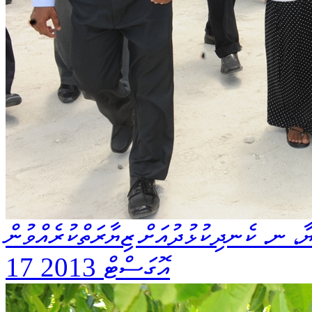
ާ، ނ. ކެނދިކުޅުދުއަށް ޒިޔާރަތްކުރެއްވުން
17 އޮގަސްޓް 2013