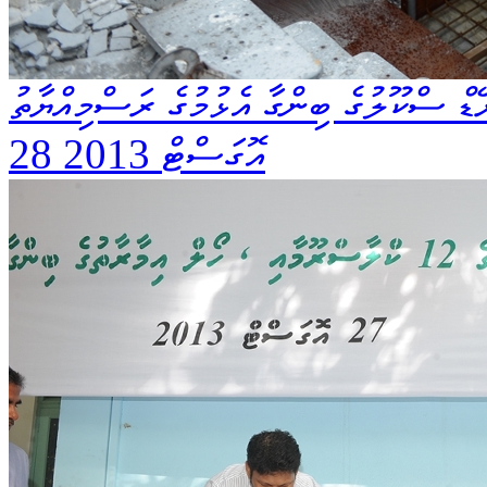
28 އޮގަސްޓް 2013