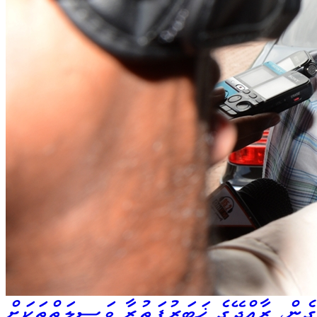
ެން، ރާއްޖޭގެ ޚަބަރުފަތުރާ ވަސީލަތްތަކަށް