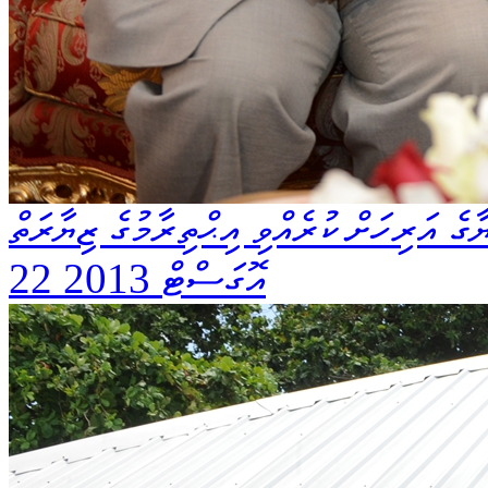
ގެ އަރިހަށް ކުރެއްވި އިޙްތިރާމުގެ ޒިޔާރަތް
22 އޮގަސްޓް 2013