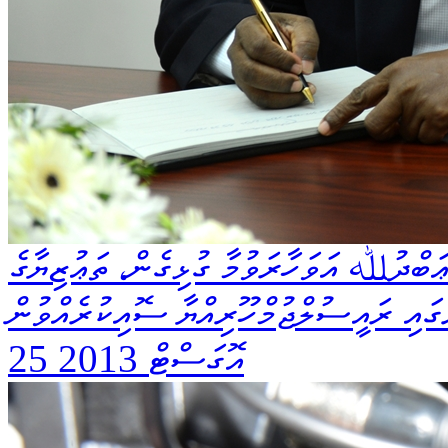
ބްދުﷲ އަވަހާރަވުމާ ގުޅިގެން، ތަޢުޒިޔާގެ
ގައި ރައީސުލްޖުމްހޫރިއްޔާ ސޮއިކުރެއްވުން
25 އޮގަސްޓް 2013