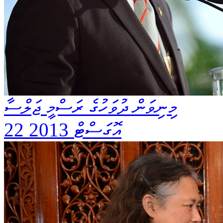
މިނިވަން ދުވަހުގެ ރަސްމީ ޖަލްސާ
22 އޮގަސްޓް 2013