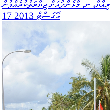
ިއްޔާ، ނ. މާޅެންދުއަށް ޒިޔާރަތްކުރެއްވުން
17 އޮގަސްޓް 2013