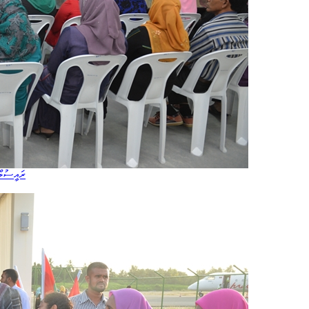
ރައީސުލް