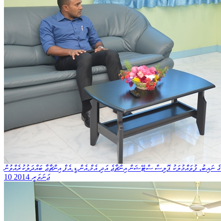
ެ ނައިބު، ފުވައްމުލަކު ޕޮލިސް ސްޓޭޝަން އިންޗާޖެ އަދި އެމް.އެން.ޑީ.އެފް އިންޗާޖާ ބައްދަލުކުރެއްވުން
10 ޖަނަވަރީ 2014