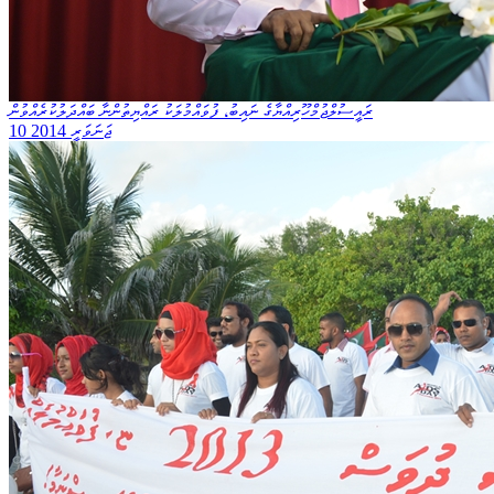
ރައީސުލްޖުމްހޫރިއްޔާގެ ނައިބު، ފުވައްމުލަކު ރައްޔިތުންނާ ބައްދަލުކުރެއްވުން
10 ޖަނަވަރީ 2014