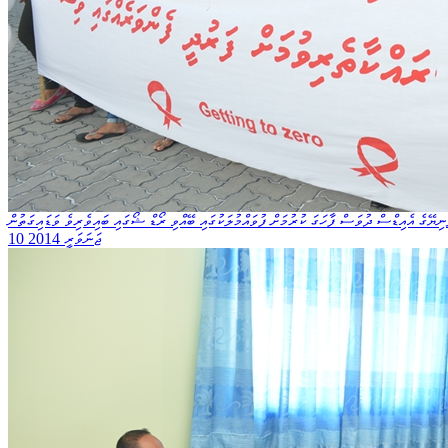
ނިޔޭގެ އެއިޑްސް ދުވަސް ފާހަގަ ކުރުމަށް ފުވައްމުލަކުގައި ބޭއްވި ރޯޑް ޝޯގައި ބައިވެރިވެ ވަޑައިގަތުން
10 ޖަނަވަރީ 2014