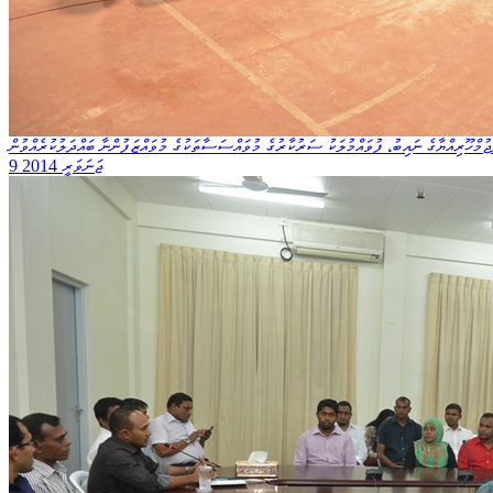
ުމްހޫރިއްޔާގެ ނައިބު، ފުވައްމުލަކު ސަރުކާރުގެ މުވައްސަސާތަކުގެ މުވައްޒަފުންނާ ބައްދަލުކުރެއްވުން
9 ޖަނަވަރީ 2014