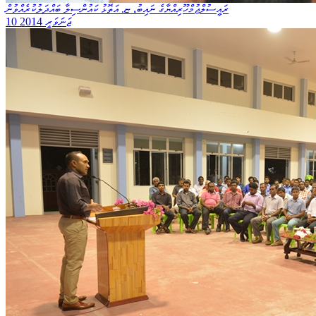
ރައީސުލްޖުމްހޫރިއްޔާގެ ނައިބު، ޏ. އަތޮޅު ކައުންސިލާ ބައްދަލުކުރެއްވުން
10 ޖަނަވަރީ 2014