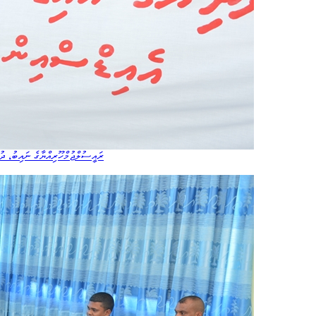
ރައީސުލްޖުމްހޫރިއްޔާގެ ނައިބު، ދު