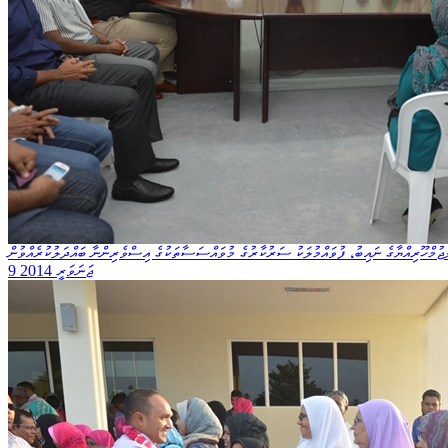
ޖުމްހޫރިއްޔާގެ ނައިބު، ފުވައްމުލަކު ސަރުކާރުގެ މުވައްސަސާތަކުގެ އިސްވެރިންނާ ބައްދަލުކުރެއްވުން
9 ޖަނަވަރީ 2014