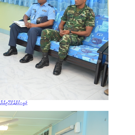
ރައީސުލްޖުމްހޫރިއްޔާގ