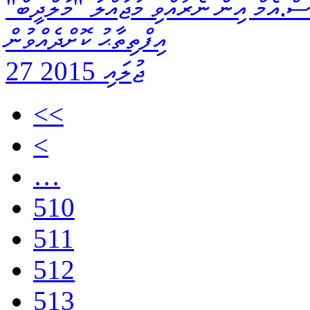
ް.އެމް އިން ނެރުއްވި މަޖައްލާ "މަލްދީބް"
އިފްތިތާޙު ކޮށްދެއްވުން
27 ޖުލައި 2015
<<
<
…
510
511
512
513