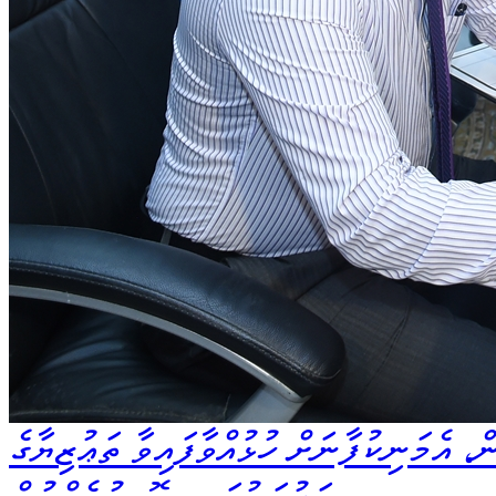
ް، އެމަނިކުފާނަށް ހުޅުއްވާފައިވާ ތަޢުޒިޔާގެ