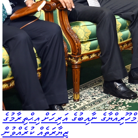
ހޫރިއްޔާގެ ނާއިބުގެ އަރިހަށް އިޙްތިރާމުގެ
ޒިޔާރަތެއް ކުރެއްވުން