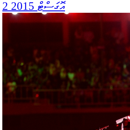
2 އޮގަސްޓް 2015