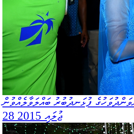
ަންދުވަހުގެ ފުޅަނދުބުރު ބައްލަވާލެއްވުން
28 ޖުލައި 2015