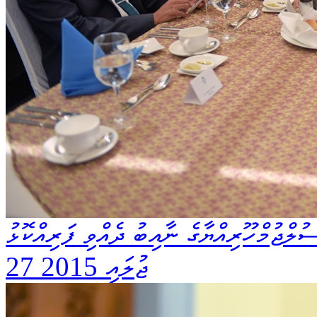
ުލްޖުމްހޫރިއްޔާގެ ނާއިބު ދެއްވި ފަރިއްކޮޅު
27 ޖުލައި 2015