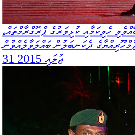
ވެވި ހެވިކަމާއި ކުޅިވަރުގެ ޕްރޮގްރާމްތައް،
މްހޫރިއްޔާގެ ދެކަނބަލުން ބައްލަވާލެއްވުން
31 ޖުލައި 2015