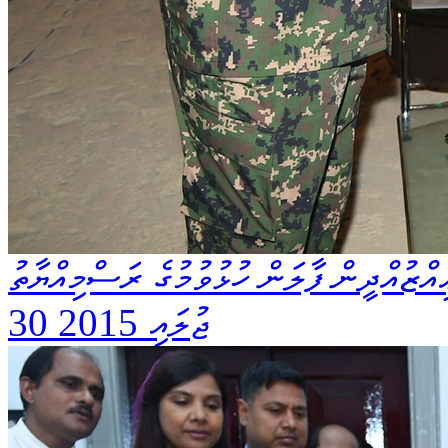
ިއްޒުއްދީން ފާލަން ހުޅުވުމުގެ ރަސްމިއްޔާތު
30 ޖުލައި 2015