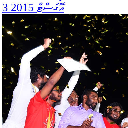
3 އޮގަސްޓް 2015