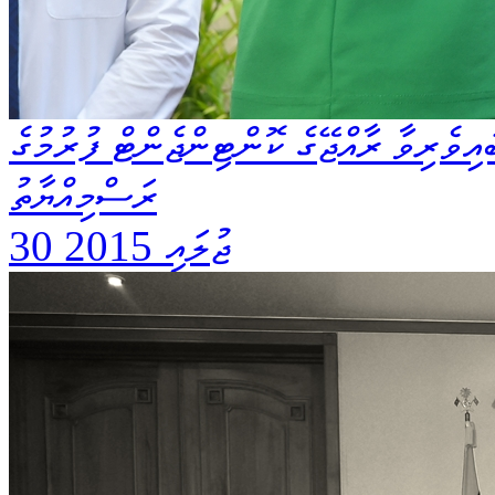
އިވެރިވާ ރާއްޖޭގެ ކޮންޓިންޖެންޓް ފުރުމުގެ
ރަސްމިއްޔާތު
30 ޖުލައި 2015