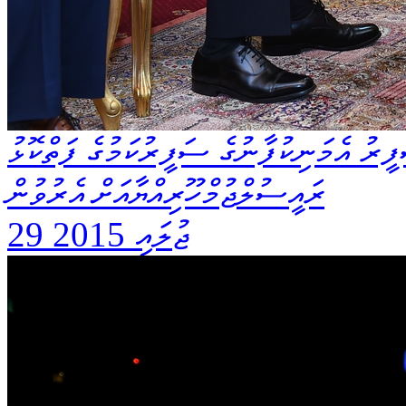
ފީރު އެމަނިކުފާނުގެ ސަފީރުކަމުގެ ފަތްކޮޅު
ރައީސުލްޖުމްހޫރިއްޔާއަށް އެރުވުން
29 ޖުލައި 2015