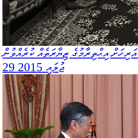
ރިހަށް އިޙްތިރާމުގެ ޒިޔާރަތެއް ކުރެއްވުން
29 ޖުލައި 2015