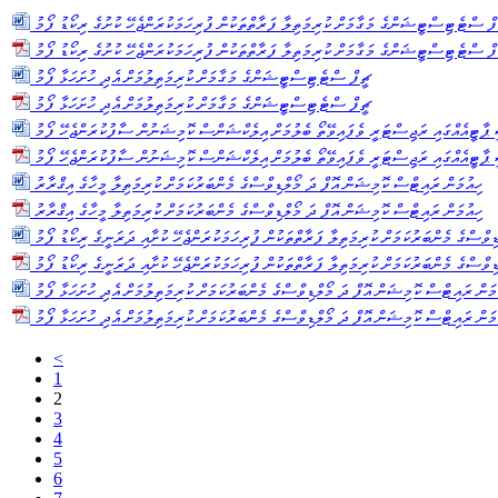
ފް ސްޓެޓިސްޓީޝަންގެ މަގާމަށް ކުރިމަތިލާ ފަރާތްތަކުން ފުރިހަމަކުރަންޖެހޭ ކުށުގެ ރިކޯޑު ފޯމު
ފް ސްޓެޓިސްޓީޝަންގެ މަގާމަށް ކުރިމަތިލާ ފަރާތްތަކުން ފުރިހަމަކުރަންޖެހޭ ކުށުގެ ރިކޯޑު ފޯމު
ޗީފް ސްޓެޓިސްޓީޝަންގެ މަގާމަށް ކުރިމަތިލުމަށް އެދި ހުށަހަޅާ ފޯމު
ޗީފް ސްޓެޓިސްޓީޝަންގެ މަގާމަށް ކުރިމަތިލުމަށް އެދި ހުށަހަޅާ ފޯމު
ާޓީއެއްގައި ރަޖިސްޓަރީ ވެފައިވޭތޯ ބެލުމަށް އިލެކްޝަންސް ކޮމިޝަނުން ސާފުކުރަންޖެހޭ ފޯމު
ާޓީއެއްގައި ރަޖިސްޓަރީ ވެފައިވޭތޯ ބެލުމަށް އިލެކްޝަންސް ކޮމިޝަނުން ސާފުކުރަންޖެހޭ ފޯމު
ހިއުމަން ރައިޓްސް ކޮމިޝަން އޮފް ދަ މޯލްޑިވްސްގެ މެންބަރުކަމަށް ކުރިމަތިލާ މީހާގެ އިޤްރާރު
ހިއުމަން ރައިޓްސް ކޮމިޝަން އޮފް ދަ މޯލްޑިވްސްގެ މެންބަރުކަމަށް ކުރިމަތިލާ މީހާގެ އިޤްރާރު
ވްސްގެ މެންބަރުކަމަށް ކުރިމަތިލާ ފަރާތްތަކުން ފުރިހަމަކުރަންޖެހޭ ކުށާއި ދަރަނީގެ ރިކޯޑު ފޯމު
ވްސްގެ މެންބަރުކަމަށް ކުރިމަތިލާ ފަރާތްތަކުން ފުރިހަމަކުރަންޖެހޭ ކުށާއި ދަރަނީގެ ރިކޯޑު ފޯމު
މަން ރައިޓްސް ކޮމިޝަން އޮފް ދަ މޯލްޑިވްސްގެ މެންބަރުކަމަށް ކުރިމަތިލުމަށް އެދި ހުށަހަޅާ ފޯމު
މަން ރައިޓްސް ކޮމިޝަން އޮފް ދަ މޯލްޑިވްސްގެ މެންބަރުކަމަށް ކުރިމަތިލުމަށް އެދި ހުށަހަޅާ ފޯމު
<
1
2
3
4
5
6