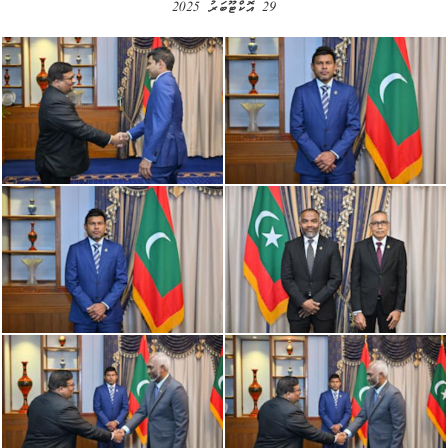
29 އޮކްޓޫބަރު 2025