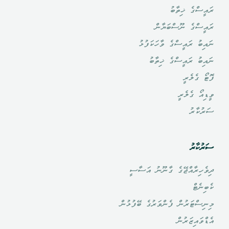
ރައީސްގެ ޚިތާބު
ރައީސްގެ ނޫސްބަޔާން
ނައިބު ރައީސްގެ ވާހަކަފުޅު
ނައިބު ރައީސްގެ ޚިތާބު
ފޮޓޯ ގެލެރީ
ވީޑިއޯ ގެލެރީ
ސަރުކާރު
ސަރުކާރު
ދިވެހިރާއްޖޭގެ ގާނޫނު އަސާސީ
ކެބިނެޓް
މިނިސްޓަރުން ފެންވަރުގެ ބޭފުޅުން
އެޑްވައިޒަރުން