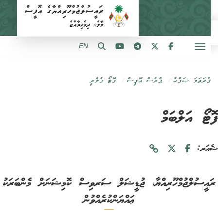
EN
ފުރަތަމަ ޞަފްޙާ
ޕްރެސް އޮފީސް
ފޮޓޯ ގެލެރީ
ޓޯ އަލްބަމް
ަރ:
އީސުލްޖުމްހޫރިއްޔާ، ޖުޑީޝަލް ސަރވިސް ކޮމިޝަނަށް މެންބަރަކު
ޢައްޔަންކުރެއްވުން