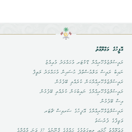
އޮފީހުގެ މަޢްލޫމާތު
ރައީސުލްޖުމްހޫރިއްޔާ ޑޮކްޓަރ މުޙައްމަދު މުޢިއްޒު
ނައިބު ރައީސް އަލްއުސްތާޛު ޙުސައިން މުޙައްމަދު ލަޠީފް
ރައީސުލްޖުމްހޫރިއްޔާކަން ކުރެއްވި ބޭފުޅުން
ރައީސުލްޖުމްހޫރިއްޔާގެ ނައިބުކަން ކުރެއްވި ބޭފުޅުން
އިސް ބޭފުޅުން
ރައީސުލްޖުމްހޫރިއްޔާގެ އޮފީހުގެ ސަރވިސް ޗާޓަރ
ވަޒީފާގެ ފުރުޞަތު
މަޢުލޫމާތު ހޯދައި ލިބިގަތުމުގެ ޙައްޤުގެ ޤާނޫނުގެ 37 ވަނަ މާއްދާގެ