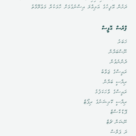
ދަށުން އޮފީހުގެ އަމިއްލަ އިސްނެގުމަށް ހާމަކުރާ މަޢުލޫމާތު
ޕްރެސް އޮފީސް
ޚަބަރު
ނޫސްބަޔާން
ދެންނެވުން
ރައީސްގެ ޖަވާބު
ރިޔާސީ ބަޔާން
ރައީސްގެ ވާހަކަފުޅު
ރިޔާސީ ކޮމިޝަނުގެ ރިޕޯޓް
ޕޮޑްކާސްޓް
ނޭޝަން ޗެޓް
ދަ ޕަލްސް