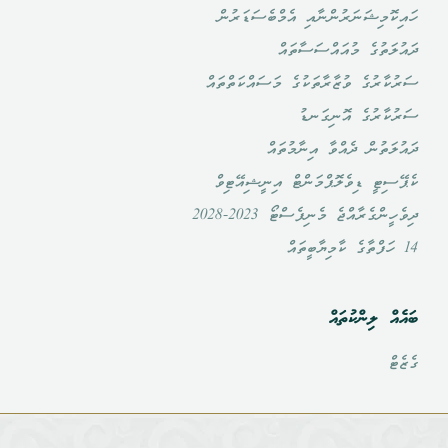
ހައިކޮމިޝަނަރުންނާއި އެމްބެސަޑަރުން
ދައުލަތުގެ މުއައްސަސާތައް
ސަރުކާރުގެ ވުޒާރާތަކުގެ މަސައްކަތްތައް
ސަރުކާރުގެ އޮނިގަނޑު
ދައުލަތުން ދެއްވާ އިނާމުތައް
ކެޕޭސިޓީ ޑިވެލޮޕްމަންޓް އިނީޝިއޭޓިވް
ދިވެހީންގެރާއްޖެ މެނިފެސްޓޯ 2023-2028
14 ހަފްތާގެ ކާމިޔާބީތައް
ބައެއް ލިންކުތައް
ގެޒެޓް