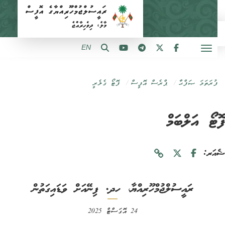
EN
ފުރަތަމަ ޞަފްޙާ
ޕްރެސް އޮފީސް
ފޮޓޯ ގެލެރީ
ޓޯ އަލްބަމް
ަރ:
ރައީސުލްޖުމްހޫރިއްޔާ، ހދ. ފިނޭއަށް ވަޑައިގަތުން
24 އޮގަސްޓް 2025