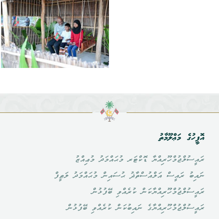
އޮފީހުގެ މަޢްލޫމާތު
ރައީސުލްޖުމްހޫރިއްޔާ ޑޮކްޓަރ މުޙައްމަދު މުޢިއްޒު
ނައިބު ރައީސް އަލްއުސްތާޛު ޙުސައިން މުޙައްމަދު ލަޠީފް
ރައީސުލްޖުމްހޫރިއްޔާކަން ކުރެއްވި ބޭފުޅުން
ރައީސުލްޖުމްހޫރިއްޔާގެ ނައިބުކަން ކުރެއްވި ބޭފުޅުން