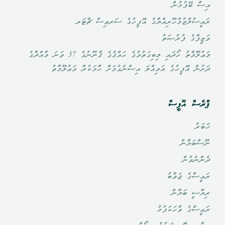
އިސް ބޭފުޅުން
ރައީސުލްޖުމްހޫރިއްޔާގެ އޮފީހުގެ ސަރވިސް ޗާޓަރ
ވަޒީފާގެ ފުރުޞަތު
މަޢުލޫމާތު ހޯދައި ލިބިގަތުމުގެ ޙައްޤުގެ ޤާނޫނުގެ 37 ވަނަ މާއްދާގެ
ދަށުން އޮފީހުގެ އަމިއްލަ އިސްނެގުމަށް ހާމަކުރާ މަޢުލޫމާތު
ޕްރެސް އޮފީސް
ޚަބަރު
ނޫސްބަޔާން
ދެންނެވުން
ރައީސްގެ ޖަވާބު
ރިޔާސީ ބަޔާން
ރައީސްގެ ވާހަކަފުޅު