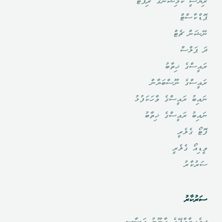
ރިޔާސީ ކޮމިޝަނުގެ ރިޕޯޓް
ޕޮޑްކާސްޓް
ނޭޝަން ޗެޓް
ދަ ޕަލްސް
ރައީސްގެ ޚިތާބު
ރައީސްގެ ނޫސްބަޔާން
ނައިބު ރައީސްގެ ވާހަކަފުޅު
ނައިބު ރައީސްގެ ޚިތާބު
ފޮޓޯ ގެލެރީ
ވީޑިއޯ ގެލެރީ
ސަރުކާރު
ސަރުކާރު