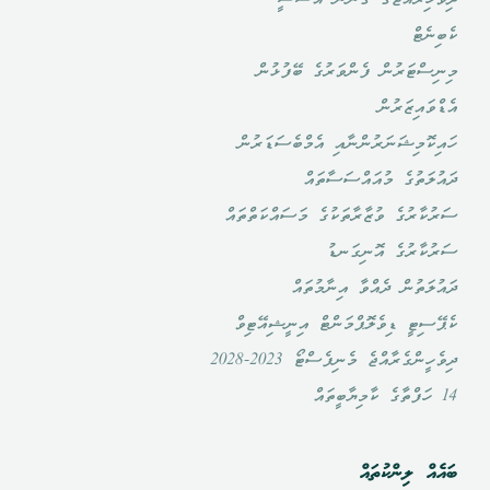
ދިވެހިރާއްޖޭގެ ގާނޫނު އަސާސީ
ކެބިނެޓް
މިނިސްޓަރުން ފެންވަރުގެ ބޭފުޅުން
އެޑްވައިޒަރުން
ހައިކޮމިޝަނަރުންނާއި އެމްބެސަޑަރުން
ދައުލަތުގެ މުއައްސަސާތައް
ސަރުކާރުގެ ވުޒާރާތަކުގެ މަސައްކަތްތައް
ސަރުކާރުގެ އޮނިގަނޑު
ދައުލަތުން ދެއްވާ އިނާމުތައް
ކެޕޭސިޓީ ޑިވެލޮޕްމަންޓް އިނީޝިއޭޓިވް
ދިވެހީންގެރާއްޖެ މެނިފެސްޓޯ 2023-2028
14 ހަފްތާގެ ކާމިޔާބީތައް
ބައެއް ލިންކުތައް