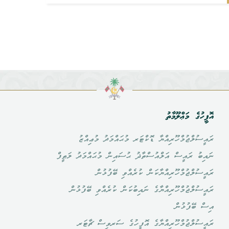
އޮފީހުގެ މަޢްލޫމާތު
ރައީސުލްޖުމްހޫރިއްޔާ ޑޮކްޓަރ މުޙައްމަދު މުޢިއްޒު
ނައިބު ރައީސް އަލްއުސްތާޛު ޙުސައިން މުޙައްމަދު ލަޠީފް
ރައީސުލްޖުމްހޫރިއްޔާކަން ކުރެއްވި ބޭފުޅުން
ރައީސުލްޖުމްހޫރިއްޔާގެ ނައިބުކަން ކުރެއްވި ބޭފުޅުން
އިސް ބޭފުޅުން
ރައީސުލްޖުމްހޫރިއްޔާގެ އޮފީހުގެ ސަރވިސް ޗާޓަރ