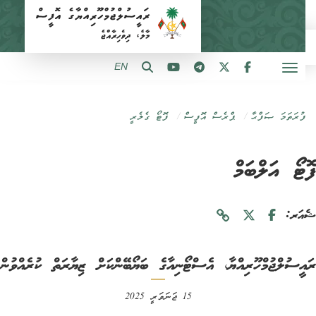
EN
ފުރަތަމަ ޞަފްޙާ
ޕްރެސް އޮފީސް
ފޮޓޯ ގެލެރީ
ޓޯ އަލްބަމް
ަރ:
ީސުލްޖުމްހޫރިއްޔާ، އެސްޓޯނިއާގެ ބަޔޯބޭންކަށް ޒިޔާރަތް ކުރެއްވުން
15 ޖަނަވަރީ 2025