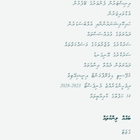
މިނިސްޓަރުން ފެންވަރުގެ ބޭފުޅުން
އެޑްވައިޒަރުން
ހައިކޮމިޝަނަރުންނާއި އެމްބެސަޑަރުން
ދައުލަތުގެ މުއައްސަސާތައް
ސަރުކާރުގެ ވުޒާރާތަކުގެ މަސައްކަތްތައް
ސަރުކާރުގެ އޮނިގަނޑު
ދައުލަތުން ދެއްވާ އިނާމުތައް
ކެޕޭސިޓީ ޑިވެލޮޕްމަންޓް އިނީޝިއޭޓިވް
ދިވެހީންގެރާއްޖެ މެނިފެސްޓޯ 2023-2028
14 ހަފްތާގެ ކާމިޔާބީތައް
ބައެއް ލިންކުތައް
ގެޒެޓް