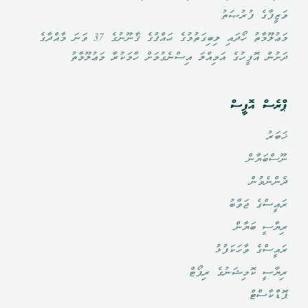
ވަޒީފާގެ ފުރުޞަތު
މަޢުލޫމާތު ހޯދައި ލިބިގަތުމުގެ ޙައްޤުގެ ޤާނޫނުގެ 37 ވަނަ މާއްދާގެ
ދަށުން އޮފީހުގެ އަމިއްލަ އިސްނެގުމަށް ހާމަކުރާ މަޢުލޫމާތު
ޕްރެސް އޮފީސް
ޚަބަރު
ނޫސްބަޔާން
ދެންނެވުން
ރައީސްގެ ޖަވާބު
ރިޔާސީ ބަޔާން
ރައީސްގެ ވާހަކަފުޅު
ރިޔާސީ ކޮމިޝަނުގެ ރިޕޯޓް
ޕޮޑްކާސްޓް