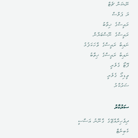
ނޭޝަން ޗެޓް
ދަ ޕަލްސް
ރައީސްގެ ޚިތާބު
ރައީސްގެ ނޫސްބަޔާން
ނައިބު ރައީސްގެ ވާހަކަފުޅު
ނައިބު ރައީސްގެ ޚިތާބު
ފޮޓޯ ގެލެރީ
ވީޑިއޯ ގެލެރީ
ސަރުކާރު
ސަރުކާރު
ދިވެހިރާއްޖޭގެ ގާނޫނު އަސާސީ
ކެބިނެޓް