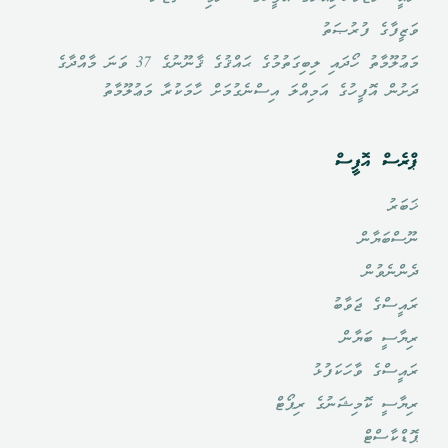
ވަޒީފާގެ ފުރުޞަތު
މަޢުލޫމާތު ހޯދައި ލިބިގަތުމުގެ ޙައްޤުގެ ޤާނޫނުގެ 37 ވަނަ މާއްދާގެ
ދަށުން އޮފީހުގެ އަމިއްލަ އިސްނެގުމަށް ހާމަކުރާ މަޢުލޫމާތު
ޕްރެސް އޮފީސް
ޚަބަރު
ނޫސްބަޔާން
ދެންނެވުން
ރައީސްގެ ޖަވާބު
ރިޔާސީ ބަޔާން
ރައީސްގެ ވާހަކަފުޅު
ރިޔާސީ ކޮމިޝަނުގެ ރިޕޯޓް
ޕޮޑްކާސްޓް