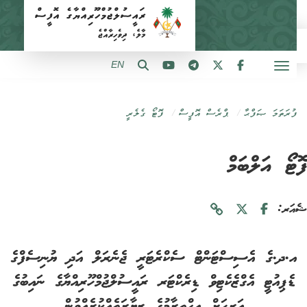
EN
ފުރަތަމަ ޞަފްޙާ
ޕްރެސް އޮފީސް
ފޮޓޯ ގެލެރީ
ޓޯ އަލްބަމް
ަރ:
އ.ދ.ގެ އެސިސްޓަންޓް ސެކްރެޓަރީ ޖެނެރަލް އަދި ޔުނިސެފްގެ
ޑެޕިއުޓީ އެގްޒެކެޓިވް ޑިރެކްޓަރ ރައީސުލްޖުމްހޫރިއްޔާގެ ނައިބުގެ
އަރިހަށް އިޙްތިރާމުގެ ޒިޔާރަތެއްކުރެއްވުން