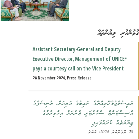
ުންހުރި ލިޔުންތައް
Assistant Secretary-General and Deputy
Executive Director, Management of UNICEF
pays a courtesy call on the Vice President
28 November 2024, Press Release
ރައީސުލްޖުމްހޫރިއްޔާގެ ނައިބުގެ އަރިހަށް، ޔުނިސެފްގެ
އެސިސްޓަންޓް ސެކްރެޓަރީ ޖެނެރަލް އިޙްތިރާމުގެ
ޒިޔާރަތެއް ކުރައްވައިފި
28 ނޮވެންބަރު 2024, ޚަބަރު