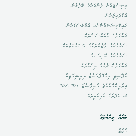
މިނިސްޓަރުން ފެންވަރުގެ ބޭފުޅުން
އެޑްވައިޒަރުން
ހައިކޮމިޝަނަރުންނާއި އެމްބެސަޑަރުން
ދައުލަތުގެ މުއައްސަސާތައް
ސަރުކާރުގެ ވުޒާރާތަކުގެ މަސައްކަތްތައް
ސަރުކާރުގެ އޮނިގަނޑު
ދައުލަތުން ދެއްވާ އިނާމުތައް
ކެޕޭސިޓީ ޑިވެލޮޕްމަންޓް އިނީޝިއޭޓިވް
ދިވެހީންގެރާއްޖެ މެނިފެސްޓޯ 2023-2028
14 ހަފްތާގެ ކާމިޔާބީތައް
ބައެއް ލިންކުތައް
ގެޒެޓް