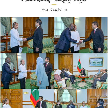
28 ނޮވެންބަރު 2024