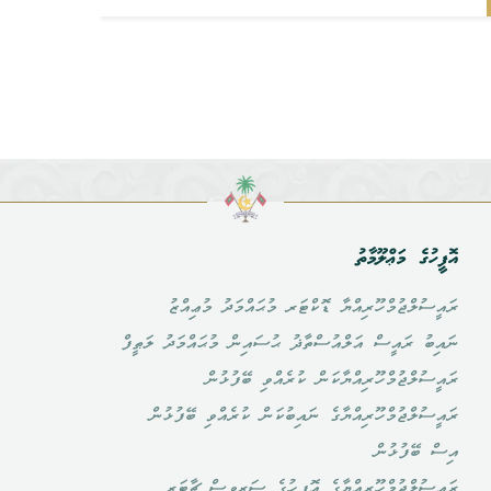
އޮފީހުގެ މަޢްލޫމާތު
ރައީސުލްޖުމްހޫރިއްޔާ ޑޮކްޓަރ މުޙައްމަދު މުޢިއްޒު
ނައިބު ރައީސް އަލްއުސްތާޛު ޙުސައިން މުޙައްމަދު ލަޠީފް
ރައީސުލްޖުމްހޫރިއްޔާކަން ކުރެއްވި ބޭފުޅުން
ރައީސުލްޖުމްހޫރިއްޔާގެ ނައިބުކަން ކުރެއްވި ބޭފުޅުން
އިސް ބޭފުޅުން
ރައީސުލްޖުމްހޫރިއްޔާގެ އޮފީހުގެ ސަރވިސް ޗާޓަރ