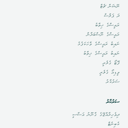
ނޭޝަން ޗެޓް
ދަ ޕަލްސް
ރައީސްގެ ޚިތާބު
ރައީސްގެ ނޫސްބަޔާން
ނައިބު ރައީސްގެ ވާހަކަފުޅު
ނައިބު ރައީސްގެ ޚިތާބު
ފޮޓޯ ގެލެރީ
ވީޑިއޯ ގެލެރީ
ސަރުކާރު
ސަރުކާރު
ދިވެހިރާއްޖޭގެ ގާނޫނު އަސާސީ
ކެބިނެޓް