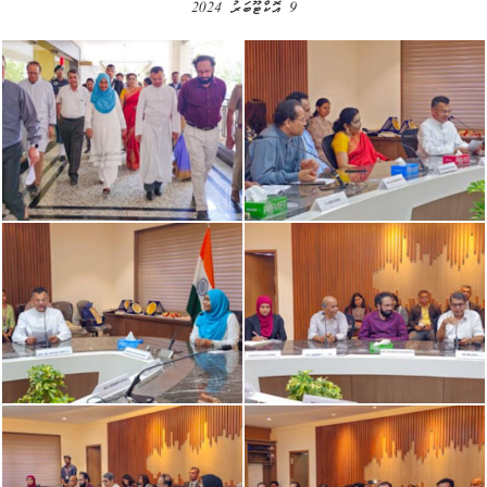
9 އޮކްޓޫބަރު 2024