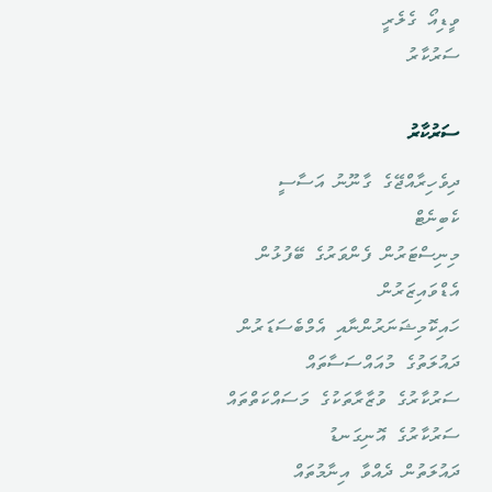
ވީޑިއޯ ގެލެރީ
ސަރުކާރު
ސަރުކާރު
ދިވެހިރާއްޖޭގެ ގާނޫނު އަސާސީ
ކެބިނެޓް
މިނިސްޓަރުން ފެންވަރުގެ ބޭފުޅުން
އެޑްވައިޒަރުން
ހައިކޮމިޝަނަރުންނާއި އެމްބެސަޑަރުން
ދައުލަތުގެ މުއައްސަސާތައް
ސަރުކާރުގެ ވުޒާރާތަކުގެ މަސައްކަތްތައް
ސަރުކާރުގެ އޮނިގަނޑު
ދައުލަތުން ދެއްވާ އިނާމުތައް