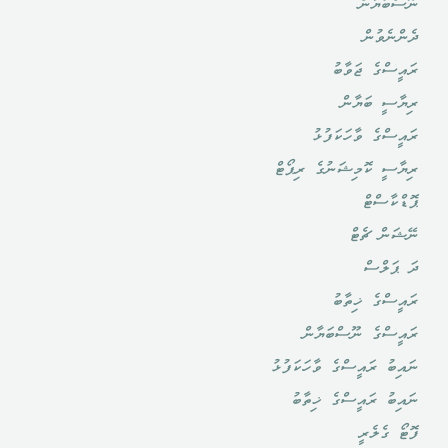
ނޫސްބަޔާން
ދެންނެވުން
ރައީސްގެ ޖަވާބު
ރިޔާސީ ބަޔާން
ރައީސްގެ ވާހަކަފުޅު
ރިޔާސީ ކޮމިޝަނުގެ ރިޕޯޓް
ޕޮޑްކާސްޓް
ނޭޝަން ޗެޓް
ދަ ޕަލްސް
ރައީސްގެ ޚިތާބު
ރައީސްގެ ނޫސްބަޔާން
ނައިބު ރައީސްގެ ވާހަކަފުޅު
ނައިބު ރައީސްގެ ޚިތާބު
ފޮޓޯ ގެލެރީ