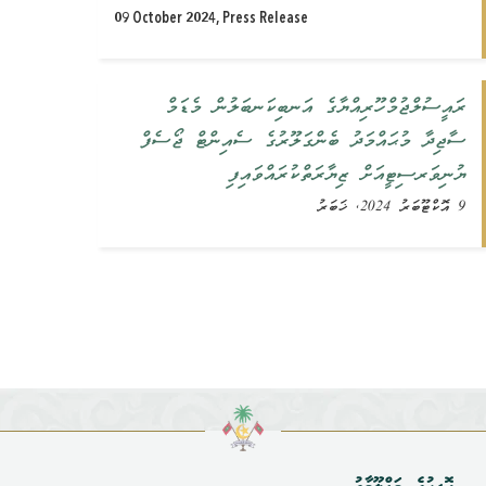
09 October 2024, Press Release
ރައީސުލްޖުމްހޫރިއްޔާގެ އަނބިކަނބަލުން މެޑަމް
ސާޖިދާ މުޙައްމަދު ބެންގަލޫރުގެ ސެއިންޓް ޖޯސެފް
ޔުނިވަރސިޓީއަށް ޒިޔާރަތްކުރައްވައިފި
9 އޮކްޓޫބަރު 2024, ޚަބަރު