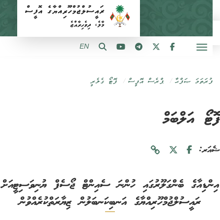
EN
ފުރަތަމަ ޞަފްޙާ
ޕްރެސް އޮފީސް
ފޮޓޯ ގެލެރީ
ޓޯ އަލްބަމް
ަރ:
ންޑިއާގެ ބެންގަލޫރުގައި ހުންނަ ސެއިންޓް ޖޯސެފް ޔުނިވަސިޓީއަށް
ރައީސުލްޖުމްހޫރިއްޔާގެ އަނބިކަނބަލުން ޒިޔާރަތްކުރެއްވުން