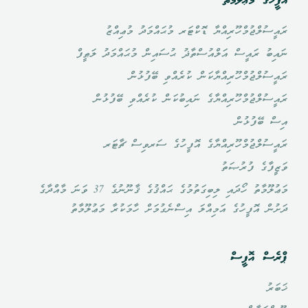
އޮފީހުގެ މަޢްލޫމާތު
ރައީސުލްޖުމްހޫރިއްޔާ ޑޮކްޓަރ މުޙައްމަދު މުޢިއްޒު
ނައިބު ރައީސް އަލްއުސްތާޛު ޙުސައިން މުޙައްމަދު ލަޠީފް
ރައީސުލްޖުމްހޫރިއްޔާކަން ކުރެއްވި ބޭފުޅުން
ރައީސުލްޖުމްހޫރިއްޔާގެ ނައިބުކަން ކުރެއްވި ބޭފުޅުން
އިސް ބޭފުޅުން
ރައީސުލްޖުމްހޫރިއްޔާގެ އޮފީހުގެ ސަރވިސް ޗާޓަރ
ވަޒީފާގެ ފުރުޞަތު
މަޢުލޫމާތު ހޯދައި ލިބިގަތުމުގެ ޙައްޤުގެ ޤާނޫނުގެ 37 ވަނަ މާއްދާގެ
ދަށުން އޮފީހުގެ އަމިއްލަ އިސްނެގުމަށް ހާމަކުރާ މަޢުލޫމާތު
ޕްރެސް އޮފީސް
ޚަބަރު